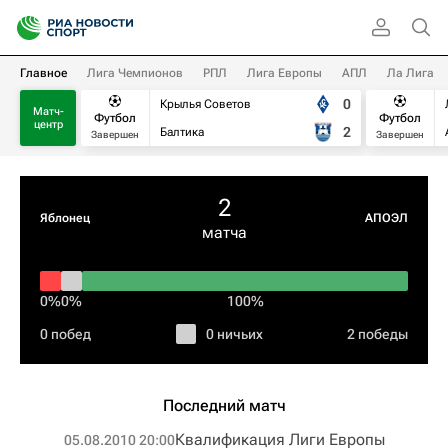
Главное
Лига Чемпионов
РПЛ
Лига Европы
АПЛ
Ла Лига
0
Крылья Советов
Матч-
Футбол
Футбол
центр
2
Балтика
Завершен
Завершен
2
Яблонец
АПОЭЛ
матча
0%
0%
100%
0 побед
0 ничьих
2 победы
Последний матч
Квалификация Лиги Европы
05.08.2010 20:00