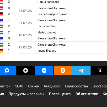
2
Элина Аванесян
0
Oleksandra Oliynykova
23.07.26
2
Лейре Ромеро Гормас
1
Oleksandra Oliynykova
21.07.26
2
Настасья Шунк
2
Майар Шериф
18.07.26
0
Oleksandra Oliynykova
2
Oleksandra Oliynykova
17.07.26
1
Клара Бюрель
иатлон
ЗОЖ
Хоккей
Авто/мото
Единоборства
Sport sto
ма
Продукты и сервисы
Пресс-центр
Об агентстве
Ко