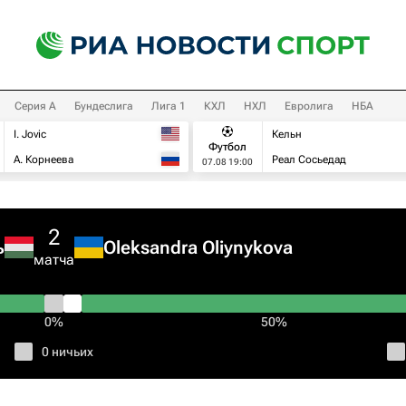
Серия А
Бундеслига
Лига 1
КХЛ
НХЛ
Евролига
НБА
I. Jovic
Кельн
Футбол
А. Корнеева
Реал Сосьедад
07.08 19:00
2
ь
Oleksandra Oliynykova
матча
0%
50%
0 ничьих