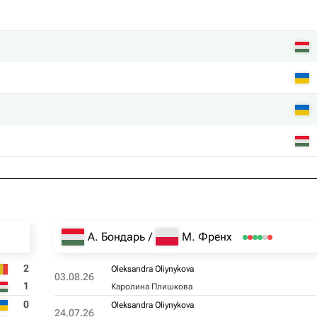
А. Бондарь
М. Френх
2
Oleksandra Oliynykova
03.08.26
1
Каролина Плишкова
0
Oleksandra Oliynykova
24.07.26