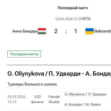
Последний матч
WTA
16.04.2026 21:00
2
:
1
Анна Бондарь
Oleksandr
Последние матчи
O. Oliynykova
П. Удварди
-
А. Бонда
Турниры Большого шлема
O. Oliynykova
П. Удварди
28.05.2026,
1/32
Female
16:15
финала
Double
А. Бондарь
М. Френх