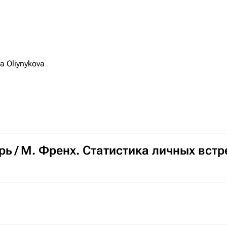
a Oliynykova
рь
М. Френх
. Статистика личных встр