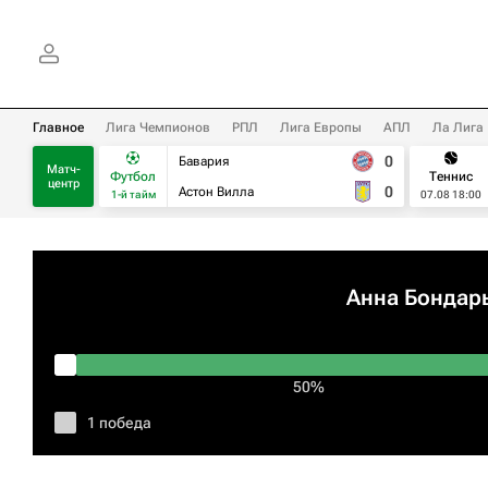
Главное
Лига Чемпионов
РПЛ
Лига Европы
АПЛ
Ла Лига
0
Бавария
Матч-
Футбол
Теннис
центр
0
Астон Вилла
1-й тайм
07.08 18:00
Анна Бондар
50%
1 победа