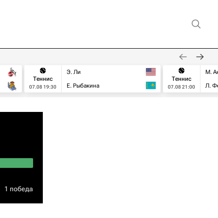
Э. Ли
М. А
Теннис
Теннис
Е. Рыбакина
Л. Ф
07.08 19:30
07.08 21:00
1 победа