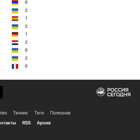
0
2
1
2
1
2
0
2
0
ries
Теннис
Теги
Полезное
нтакты
RSS
Архив