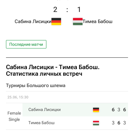
2
:
1
Сабина Лисицки
Тимеа Бабош
Последние матчи
Сабина Лисицки
-
Тимеа Бабош
.
Статистика личных встреч
Турниры Большого шлема
25.06, 15:30
6
3
6
Сабина Лисицки
Female
Single
3
6
3
Тимеа Бабош