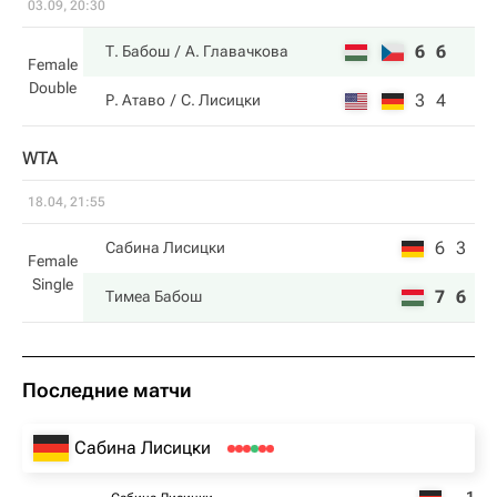
03.09, 20:30
6
6
Т. Бабош
А. Главачкова
Female
Double
3
4
Р. Атаво
С. Лисицки
WTA
18.04, 21:55
6
3
Сабина Лисицки
Female
Single
7
6
Тимеа Бабош
Последние матчи
Сабина Лисицки