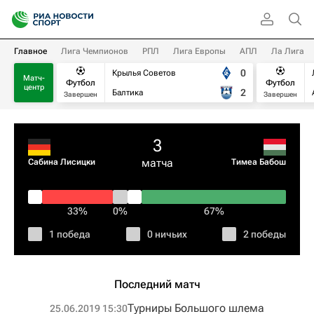
Главное
Лига Чемпионов
РПЛ
Лига Европы
АПЛ
Ла Лига
0
Крылья Советов
Матч-
Футбол
Футбол
центр
2
Балтика
Завершен
Завершен
3
матча
Сабина Лисицки
Тимеа Бабош
33%
0%
67%
1 победа
0 ничьих
2 победы
Последний матч
Турниры Большого шлема
25.06.2019 15:30