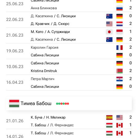
1
Сабина Лисицки
25.06.23
2
Анна Блинкова
0
Д. Касаткина
С. Лисицки
22.06.23
2
Д. Кравчик
Д. Схюрс
1
М. Като
А. Сутджиади
21.06.23
2
Д. Касаткина
С. Лисицки
2
Каролин Гарсия
19.06.23
0
Сабина Лисицки
0
Сабина Лисицки
10.06.23
2
Kristina Dmitruk
2
Петра Мартич
16.04.23
0
Сабина Лисицки
Тимеа Бабош
2
К. Буча
Н. Меликар
21.01.26
1
Т. Бабош
Л. Фернандес
1
Т. Бабош
Л. Фернандес
14.01.26