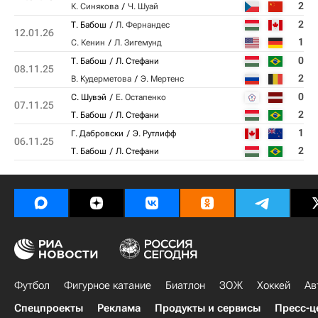
2
К. Синякова
Ч. Шуай
2
Т. Бабош
Л. Фернандес
12.01.26
1
С. Кенин
Л. Зигемунд
0
Т. Бабош
Л. Стефани
08.11.25
2
В. Кудерметова
Э. Мертенс
0
С. Шувэй
Е. Остапенко
07.11.25
2
Т. Бабош
Л. Стефани
1
Г. Дабровски
Э. Рутлифф
06.11.25
2
Т. Бабош
Л. Стефани
Футбол
Фигурное катание
Биатлон
ЗОЖ
Хоккей
Ав
Спецпроекты
Реклама
Продукты и сервисы
Пресс-ц