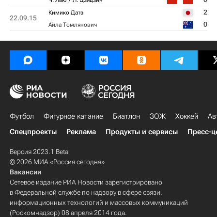
Ч. Лью
Л. Цзяцзин
2
Кимико Датэ
22.09.15
0
Айла Томлянович
Футбол
Фигурное катание
Биатлон
ЗОЖ
Хоккей
Ав
Спецпроекты
Реклама
Продукты и сервисы
Пресс-ц
Версия 2023.1 Beta
© 2026 МИА «Россия сегодня»
Вакансии
Сетевое издание РИА Новости зарегистрировано
в Федеральной службе по надзору в сфере связи,
информационных технологий и массовых коммуникаций
(Роскомнадзор) 08 апреля 2014 года.