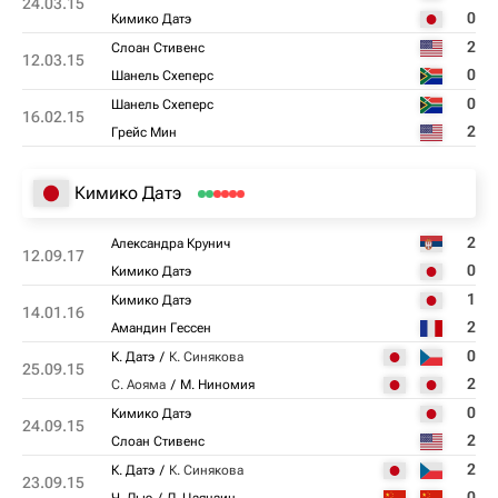
24.03.15
0
Кимико Датэ
2
Слоан Стивенс
12.03.15
0
Шанель Схеперс
0
Шанель Схеперс
16.02.15
2
Грейс Мин
Кимико Датэ
2
Александра Крунич
12.09.17
0
Кимико Датэ
1
Кимико Датэ
14.01.16
2
Амандин Гессен
0
К. Датэ
К. Синякова
25.09.15
2
С. Аояма
М. Ниномия
0
Кимико Датэ
24.09.15
2
Слоан Стивенс
2
К. Датэ
К. Синякова
23.09.15
0