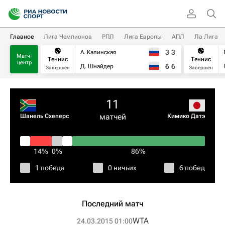
Главное
Лига Чемпионов
РПЛ
Лига Европы
АПЛ
Ла Лига
3
3
А. Калинская
Матч-
Теннис
Теннис
центр
6
6
Д. Шнайдер
Завершен
Завершен
11
матчей
Шанель Схеперс
Кимико Датэ
14%
0%
86%
1 победа
0 ничьих
6 побед
Последний матч
WTA
24.03.2015 01:00