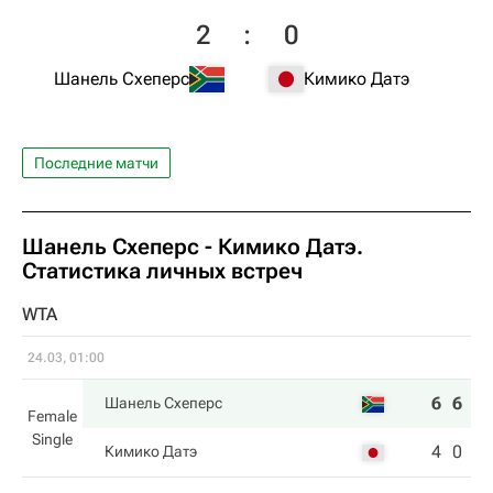
2
:
0
Шанель Схеперс
Кимико Датэ
Последние матчи
Шанель Схеперс
-
Кимико Датэ
.
Статистика личных встреч
WTA
24.03, 01:00
6
6
Шанель Схеперс
Female
Single
4
0
Кимико Датэ