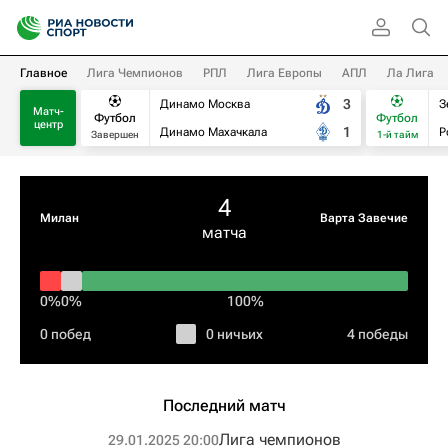
Главное
Лига Чемпионов
РПЛ
Лига Европы
АПЛ
Ла Лига
3
Динамо Москва
З
Матч-
Футбол
Футбол
центр
1
Динамо Махачкала
Р
Завершен
1-й тайм
4
Милан
Варта Завечие
матча
0%
0%
100%
0 побед
0 ничьих
4 победы
Последний матч
Лига чемпионов
29.01.2025 20:00