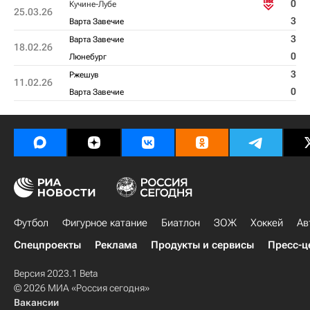
0
Кучине-Лубе
25.03.26
3
Варта Завечие
3
Варта Завечие
18.02.26
0
Люнебург
3
Ржешув
11.02.26
0
Варта Завечие
Футбол
Фигурное катание
Биатлон
ЗОЖ
Хоккей
Ав
Спецпроекты
Реклама
Продукты и сервисы
Пресс-ц
Версия 2023.1 Beta
© 2026 МИА «Россия сегодня»
Вакансии