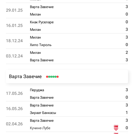
3
Варта Завечие
29.01.25
0
Милан
0
Кнак Руселаре
16.01.25
3
Милан
3
Милан
18.12.24
0
Хипо Тироль
2
Милан
03.12.24
3
Варта Завечие
Варта Завечие
3
Перуджа
17.05.26
0
Варта Завечие
3
Варта Завечие
16.05.26
1
Зираат Банкасы
3
Варта Завечие
02.04.26
0
Кучине-Лубе