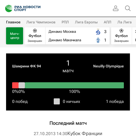
Главное
Лига Чемпионов
РПЛ
Лига Европы
АПЛ
Ла Лига
3
Динамо Москва
Матч-
Футбол
Футбол
центр
1
Динамо Махачкала
Завершен
Завершен
1
Шамрини ФК 94
Neuilly Olympique
матч
0%
0%
100%
0 побед
0 ничьих
1 победа
Последний матч
Кубок Франции
27.10.2013 14:30