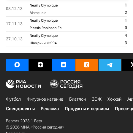
1
Neuilly Olympique
08.12.13
2
Marcquois
1
Neuilly Olympique
17.11.13
0
Plessis Robinson Fc
4
Neuilly Olympique
27.10.13
3
Шамрини ФК 94
Футбол
Фигурное катание
Биатлон
ЗОЖ
Хоккей
Ав
Спецпроекты
Реклама
Продукты и сервисы
Пресс-ц
Версия 2023.1 Beta
© 2026 МИА «Россия сегодня»