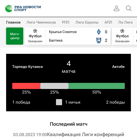
Главное
Лига Чемпионов
РПЛ
Лига Европы
АПЛ
Ла Лига
0
Крылья Советов
Матч-
Футбол
Футбол
центр
2
Балтика
Завершен
Завершен
4
Торпедо Кутаиси
Актобе
матча
25%
25%
50%
1 победа
1 ничья
2 победы
Последний матч
Квалификация Лиги конференций
03.08.2023 19:00