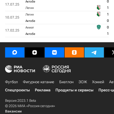
0
Актобе
17.07.25
1
Легия
1
Легия
10.07.25
0
Актобе
0
Ахмат
17.02.25
1
Актобе
Футбол
Фигурное катание
Биатлон
ЗОЖ
Хоккей
Ав
Спецпроекты
Реклама
Продукты и сервисы
Пресс-ц
Версия 2023.1 Beta
© 2026 МИА «Россия сегодня»
Вакансии