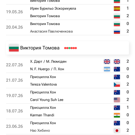
1
Виктория Томова
1
Ирен Бурильо Эскорихуела
19.05.26
2
Виктория Томова
0
Виктория Томова
20.04.26
2
Анастасия Павлюченкова
Виктория Томова
2
Х. Дарт
М. Люмсден
22.07.26
0
N. F. Huergo
П. Хон
0
Присцилла Хон
21.07.26
2
Tereza Valentova
0
Присцилла Хон
19.07.26
2
Carol Young Suh Lee
1
Присцилла Хон
18.07.26
0
Karman Thandi
0
Присцилла Хон
23.06.26
2
Нао Хибино