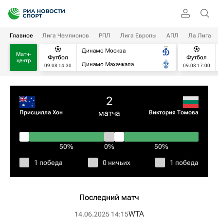
Главное
Лига Чемпионов
РПЛ
Лига Европы
АПЛ
Ла Лига
Динамо Москва
Матч-
Футбол
Футбол
центр
Динамо Махачкала
09.08 14:30
09.08 17:00
2
матча
Присцилла Хон
Виктория Томова
50%
0%
50%
1 победа
0 ничьих
1 победа
Последний матч
WTA
14.06.2025 14:15