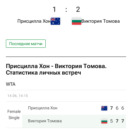
1
:
2
Присцилла Хон
Виктория Томова
Последние матчи
Присцилла Хон
-
Виктория Томова
.
Статистика личных встреч
WTA
14.06, 14:15
7
6
6
Присцилла Хон
Female
Single
5
7
7
Виктория Томова