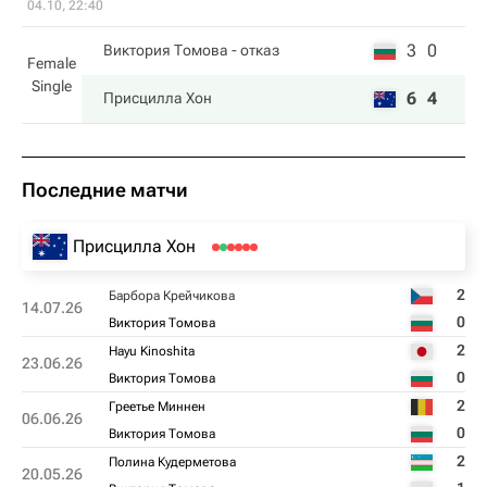
04.10, 22:40
3
0
Виктория Томова
- отказ
Female
Single
6
4
Присцилла Хон
Последние матчи
Присцилла Хон
2
Барбора Крейчикова
14.07.26
0
Виктория Томова
2
Hayu Kinoshita
23.06.26
0
Виктория Томова
2
Греетье Миннен
06.06.26
0
Виктория Томова
2
Полина Кудерметова
20.05.26