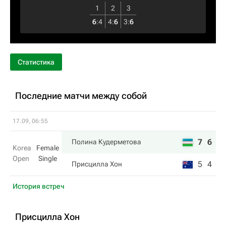
1
2
3
6
:
4
4
:
6
3
:
6
Статистика
Последние матчи между собой
17.09, 06:55
7
6
Полина Кудерметова
Korea
Female
Open
Single
5
4
Присцилла Хон
История встреч
Присцилла Хон