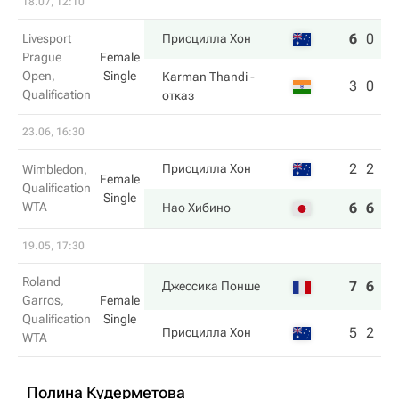
18.07, 12:10
6
0
Livesport
Присцилла Хон
Prague
Female
Open,
Single
Karman Thandi
-
3
0
Qualification
отказ
23.06, 16:30
2
2
Присцилла Хон
Wimbledon,
Female
Qualification
Single
WTA
6
6
Нао Хибино
19.05, 17:30
Roland
7
6
Джессика Понше
Garros,
Female
Qualification
Single
5
2
Присцилла Хон
WTA
Полина Кудерметова