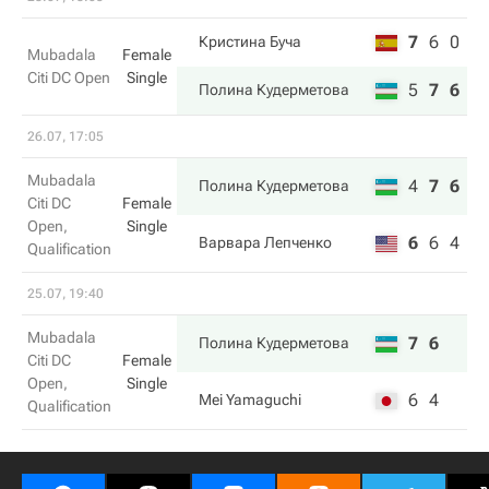
7
6
0
Кристина Буча
Mubadala
Female
Citi DC Open
Single
5
7
6
Полина Кудерметова
26.07, 17:05
Mubadala
4
7
6
Полина Кудерметова
Citi DC
Female
Open,
Single
6
6
4
Варвара Лепченко
Qualification
25.07, 19:40
Mubadala
7
6
Полина Кудерметова
Citi DC
Female
Open,
Single
6
4
Mei Yamaguchi
Qualification