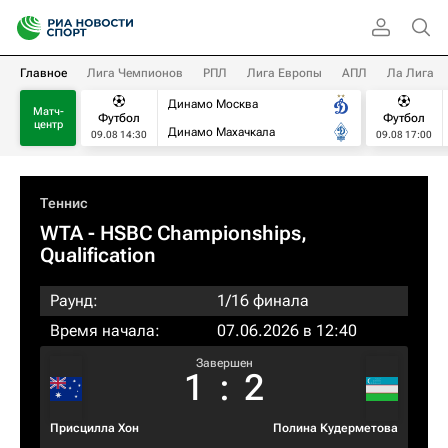
Главное
Лига Чемпионов
РПЛ
Лига Европы
АПЛ
Ла Лига
Динамо Москва
Матч-
Футбол
Футбол
центр
Динамо Махачкала
09.08 14:30
09.08 17:00
Теннис
WTA
- HSBC Championships,
Qualification
Раунд:
1/16 финала
Время начала:
07.06.2026 в 12:40
Завершен
1
:
2
Присцилла Хон
Полина Кудерметова