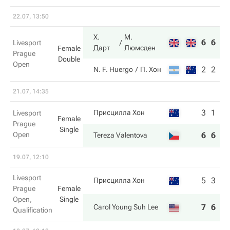
22.07, 13:50
Х.
М.
6
6
Livesport
Дарт
Люмсден
Female
Prague
Double
Open
2
2
N. F. Huergo
П. Хон
21.07, 14:35
3
1
Присцилла Хон
Livesport
Female
Prague
Single
Open
6
6
Tereza Valentova
19.07, 12:10
Livesport
5
3
Присцилла Хон
Prague
Female
Open,
Single
7
6
Carol Young Suh Lee
Qualification