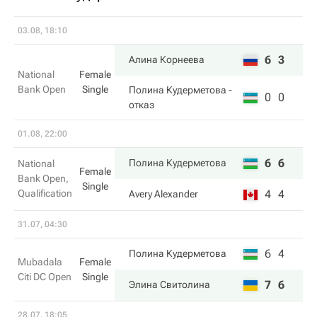
03.08, 18:10
6
3
Алина Корнеева
National
Female
Bank Open
Single
Полина Кудерметова
-
0
0
отказ
01.08, 22:00
6
6
Полина Кудерметова
National
Female
Bank Open,
Single
Qualification
4
4
Avery Alexander
31.07, 04:30
6
4
Полина Кудерметова
Mubadala
Female
Citi DC Open
Single
7
6
Элина Свитолина
28.07, 18:05