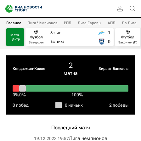
Главное
Лига Чемпионов
РПЛ
Лига Европы
АПЛ
Ла Лига
1
Зенит
Матч-
Футбол
Футбол
центр
0
Балтика
Завершен
Закончен (П)
2
Кендзежин-Козле
Зираат Банкасы
матча
0%
0%
100%
0 побед
0 ничьих
2 победы
Последний матч
Лига чемпионов
19.12.2023 19:57