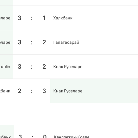
3
:
1
еларе
Халкбанк
3
:
2
еларе
Галатасарай
3
:
2
Lublin
Кнак Руселаре
2
:
3
кбанк
Кнак Руселаре
3
:
0
кбанк
Кендзежин-Козле