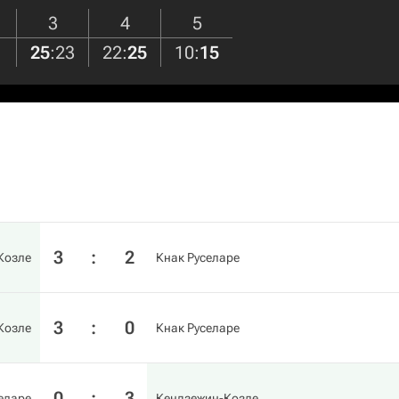
3
4
5
1
25
:
23
22
:
25
10
:
15
3
:
2
Козле
Кнак Руселаре
3
:
0
Козле
Кнак Руселаре
0
:
3
еларе
Кендзежин-Козле