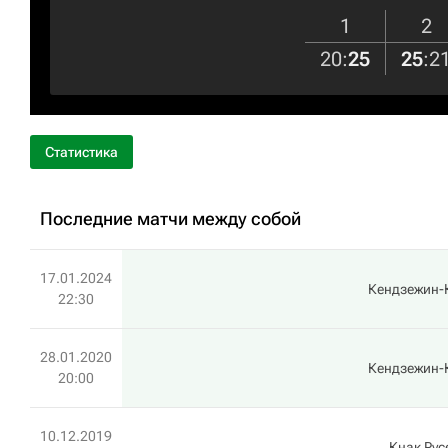
1
2
20
:
25
25
:
2
Статистика
Последние матчи между собой
17.01.2024
Кендзежин-
22:30
28.01.2020
Кендзежин-
20:00
10.12.2019
Кнак Рус