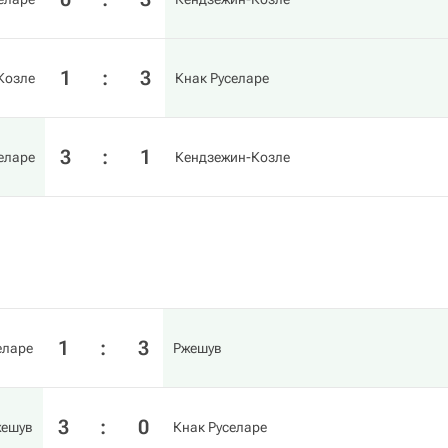
1
:
3
Козле
Кнак Руселаре
3
:
1
еларе
Кендзежин-Козле
1
:
3
еларе
Ржешув
3
:
0
жешув
Кнак Руселаре