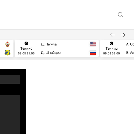
Д. Пегула
А. С
Теннис
Теннис
Д. Шнайдер
Е. А
08.08 21:00
09.08 02:00