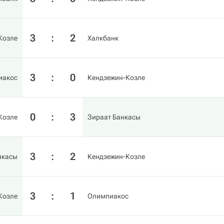
3
:
2
Козле
Халкбанк
3
:
0
иакос
Кендзежин-Козле
0
:
3
Козле
Зираат Банкасы
3
:
2
нкасы
Кендзежин-Козле
3
:
1
Козле
Олимпиакос