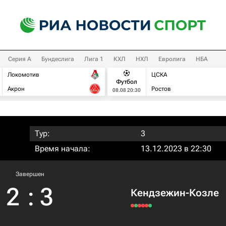
Серия А
Бундеслига
Лига 1
КХЛ
НХЛ
Евролига
НБА
Локомотив
ЦСКА
Футбол
Акрон
Ростов
08.08 20:30
Тур:
3
Время начала:
13.12.2023 в 22:30
Завершен
2
:
3
Кендзежин-Козле