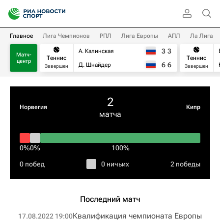
Главное
Лига Чемпионов
РПЛ
Лига Европы
АПЛ
Ла Лига
3
3
А. Калинская
Матч-
Теннис
Теннис
центр
6
6
Д. Шнайдер
Завершен
Завершен
2
Норвегия
Кипр
матча
0%
0%
100%
0 побед
0 ничьих
2 победы
Последний матч
Квалификация чемпионата Европы
17.08.2022 19:00