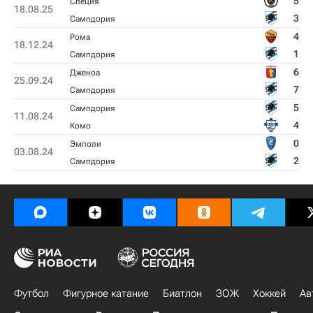
5
Специя
18.08.25
3
Сампдория
4
Рома
18.12.24
1
Сампдория
6
Дженоа
25.09.24
7
Сампдория
5
Сампдория
11.08.24
4
Комо
0
Эмполи
03.08.24
2
Сампдория
Футбол
Фигурное катание
Биатлон
ЗОЖ
Хоккей
Ав