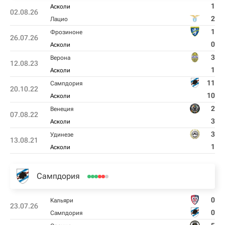
1
Асколи
02.08.26
2
Лацио
1
Фрозиноне
26.07.26
0
Асколи
3
Верона
12.08.23
1
Асколи
11
Сампдория
20.10.22
10
Асколи
2
Венеция
07.08.22
3
Асколи
3
Удинезе
13.08.21
1
Асколи
Сампдория
0
Кальяри
23.07.26
0
Сампдория