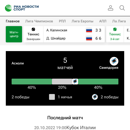
Главное
Лига Чемпионов
РПЛ
Лига Европы
АПЛ
Ла Лига
3
3
А. Калинская
Е
Матч-
Теннис
Теннис
центр
6
6
Д. Шнайдер
К
Завершен
3-й сет
5
Асколи
матчей
Сампдория
40%
20%
40%
2 победы
1 ничья
2 победы
Последний матч
Кубок Италии
20.10.2022 19:00