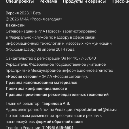
Спецпроекты
Реклама
Продукты и сервисы
Пресс-ц
Версия 2023.1 Beta
© 2026 МИА «Россия сегодня»
Вакансии
Сетевое издание РИА Новости зарегистрировано
в Федеральной службе по надзору в сфере связи,
информационных технологий и массовых коммуникаций
(Роскомнадзор) 08 апреля 2014 года.
Свидетельство о регистрации Эл № ФС77-57640
Учредитель: Федеральное государственное унитарное
предприятие Международное информационное агентство
«Россия сегодня»
(МИА «Россия сегодня»).
Правила использования материалов
Политика конфиденциальности
Правила применения рекомендательных технологий
Главный редактор:
Гаврилова А.В.
Адрес электронной почты Редакции:
r-sport.internet@ria.ru
По вопросам размещения пресс-релизов и рекламы
воспользуйтесь
формой обратной связи
Телефон Редакции:
7 (495) 645-6601