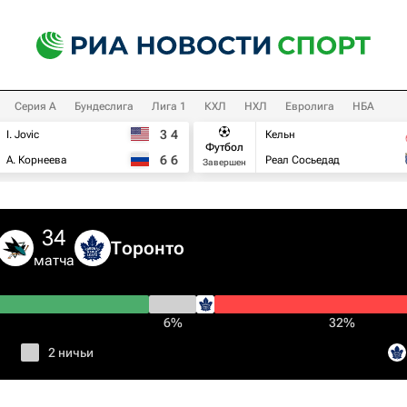
Серия А
Бундеслига
Лига 1
КХЛ
НХЛ
Евролига
НБА
3
4
I. Jovic
Кельн
Футбол
6
6
А. Корнеева
Реал Сосьедад
Завершен
34
Торонто
матча
6%
32%
2 ничьи