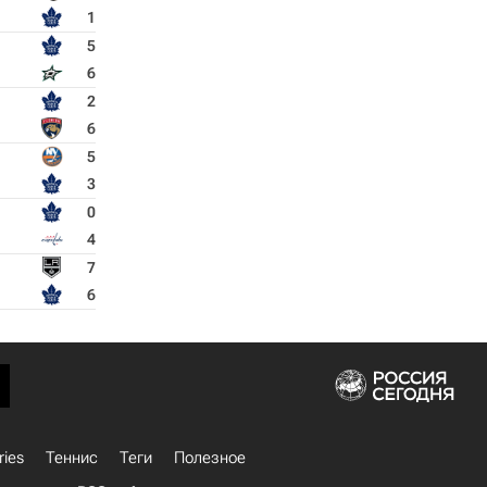
1
5
6
2
6
5
3
0
4
7
6
ries
Теннис
Теги
Полезное