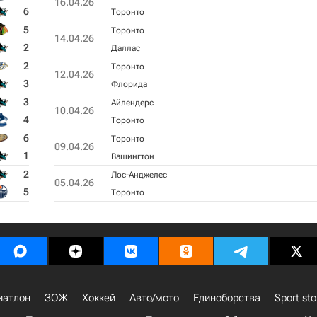
16.04.26
6
Торонто
5
Торонто
14.04.26
2
Даллас
2
Торонто
12.04.26
3
Флорида
3
Айлендерс
10.04.26
4
Торонто
6
Торонто
09.04.26
1
Вашингтон
2
Лос-Анджелес
05.04.26
5
Торонто
иатлон
ЗОЖ
Хоккей
Авто/мото
Единоборства
Sport sto