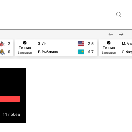
2
2
5
Э. Ли
М. Ан
Теннис
Теннис
0
6
7
Е. Рыбакина
Л. Фе
Завершен
Завершен
11 побед