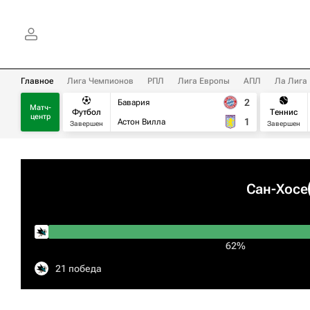
Главное
Лига Чемпионов
РПЛ
Лига Европы
АПЛ
Ла Лига
2
Бавария
Матч-
Футбол
Теннис
центр
1
Астон Вилла
Завершен
Завершен
Сан-Хосе
62%
21 победа