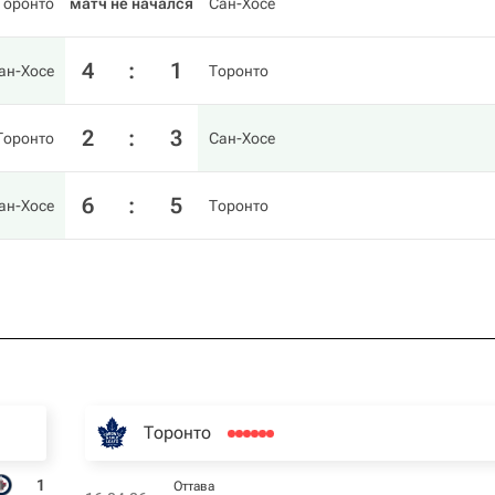
Торонто
матч не начался
Сан-Хосе
4
:
1
ан-Хосе
Торонто
2
:
3
Торонто
Сан-Хосе
6
:
5
ан-Хосе
Торонто
Торонто
1
Оттава