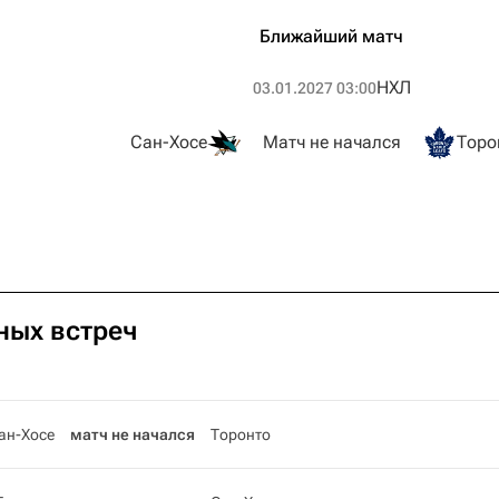
Ближайший матч
НХЛ
03.01.2027 03:00
Сан-Хосе
Матч не начался
Торо
чных встреч
ан-Хосе
матч не начался
Торонто