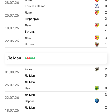
Ланс
28.07.26
0
Кристал Пэлас
2
Ланс
25.07.26
2
Шарлеруа
4
Ланс
18.07.26
1
Булонь
3
Ланс
22.05.26
1
Ницца
Ле Ман
2
Анже
01.08.26
3
Ле Ман
1
Ле Ман
25.07.26
0
Нант
3
Ле Ман
22.07.26
1
Версаль
2
Ле Ман
18.07.26