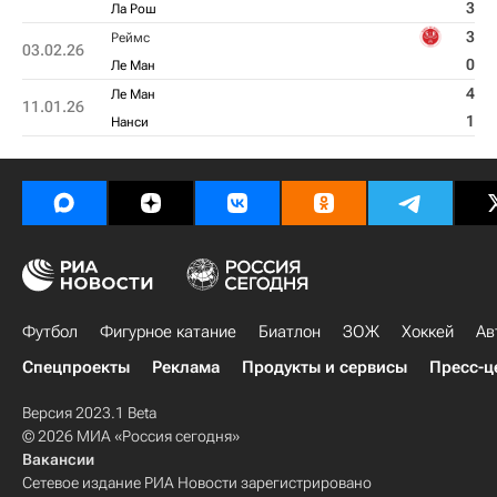
3
Ла Рош
3
Реймс
03.02.26
0
Ле Ман
4
Ле Ман
11.01.26
1
Нанси
Футбол
Фигурное катание
Биатлон
ЗОЖ
Хоккей
Ав
Спецпроекты
Реклама
Продукты и сервисы
Пресс-ц
Версия 2023.1 Beta
© 2026 МИА «Россия сегодня»
Вакансии
Сетевое издание РИА Новости зарегистрировано