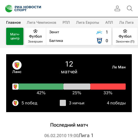
Главное
Лига Чемпионов
РПЛ
Лига Европы
АПЛ
Ла Лига
1
Зенит
Матч-
Футбол
Футбол
центр
0
Балтика
Завершен
Закончен (П)
12
Ле Ман
матчей
Ланс
42%
25%
33%
5 побед
3 ничьи
4 победы
Последний матч
Лига 1
06.02.2010 19:00