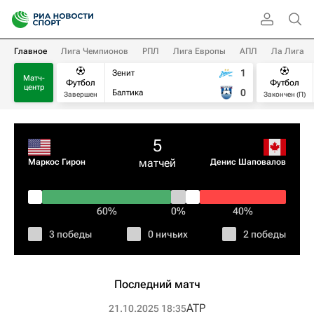
Главное
Лига Чемпионов
РПЛ
Лига Европы
АПЛ
Ла Лига
1
Зенит
Матч-
Футбол
Футбол
центр
0
Балтика
Завершен
Закончен (П)
5
матчей
Маркос Гирон
Денис Шаповалов
60%
0%
40%
3 победы
0 ничьих
2 победы
Последний матч
ATP
21.10.2025 18:35