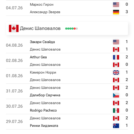
0
Маркос Гирон
04.07.26
3
Александр Зверев
Денис Шаповалов
1
Закари Свайда
04.08.26
1
Денис Шаповалов
2
Arthur Gea
02.08.26
0
Денис Шаповалов
1
Кэмерон Норри
01.08.26
2
Денис Шаповалов
2
Денис Шаповалов
31.07.26
0
Далибор Сврчина
2
Денис Шаповалов
30.07.26
0
Rodrigo Pacheco
2
Денис Шаповалов
29.07.26
1
Ринки Хидзиката