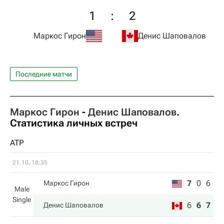
1
:
2
Маркос Гирон
Денис Шаповалов
Последние матчи
Маркос Гирон
-
Денис Шаповалов
.
Статистика личных встреч
ATP
21.10, 18:35
7
0
6
Маркос Гирон
Male
Single
6
6
7
Денис Шаповалов