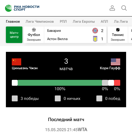
Главное
Лига Чемпионов
РПЛ
Лига Европы
АПЛ
Ла Лига
2
Бавария
Матч-
Футбол
Теннис
центр
1
Астон Вилла
Завершен
Завершен
3
матча
Циньвэнь Чжэн
Кори Гауфф
100%
0%
0%
3 победы
0 ничьих
0 побед
Последний матч
WTA
15.05.2025 21:45