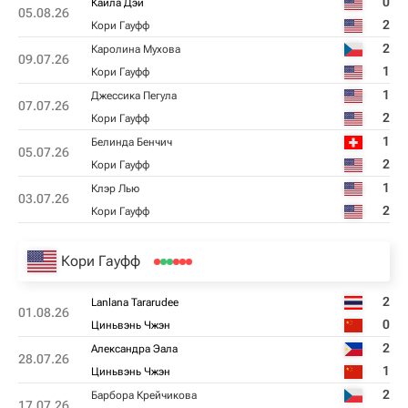
0
Кайла Дэй
05.08.26
2
Кори Гауфф
2
Каролина Мухова
09.07.26
1
Кори Гауфф
1
Джессика Пегула
07.07.26
2
Кори Гауфф
1
Белинда Бенчич
05.07.26
2
Кори Гауфф
1
Клэр Лью
03.07.26
2
Кори Гауфф
Кори Гауфф
2
Lanlana Tararudee
01.08.26
0
Циньвэнь Чжэн
2
Александра Эала
28.07.26
1
Циньвэнь Чжэн
2
Барбора Крейчикова
17.07.26