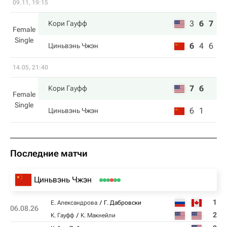
09.11, 19:15
3
6
7
Кори Гауфф
Female
Single
6
4
6
Циньвэнь Чжэн
14.05, 21:40
7
6
Кори Гауфф
Female
Single
6
1
Циньвэнь Чжэн
Последние матчи
Циньвэнь Чжэн
1
Е. Александрова
Г. Дабровски
06.08.26
2
К. Гауфф
К. Макнейли