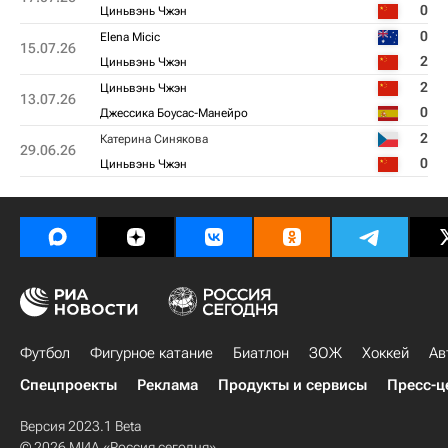
0
Циньвэнь Чжэн
0
Elena Micic
15.07.26
2
Циньвэнь Чжэн
2
Циньвэнь Чжэн
13.07.26
0
Джессика Боусас-Манейро
2
Катерина Синякова
29.06.26
0
Циньвэнь Чжэн
Футбол
Фигурное катание
Биатлон
ЗОЖ
Хоккей
Ав
Спецпроекты
Реклама
Продукты и сервисы
Пресс-ц
Версия 2023.1 Beta
© 2026 МИА «Россия сегодня»