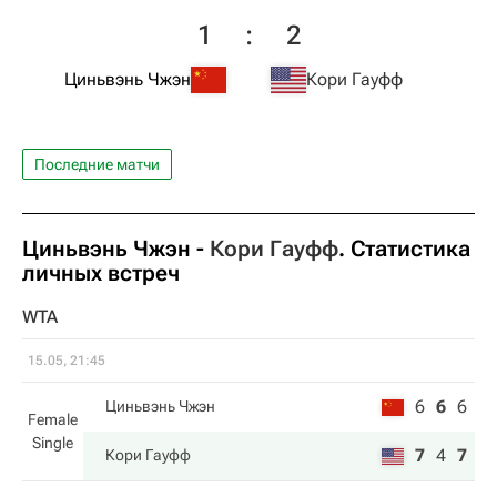
1
:
2
Циньвэнь Чжэн
Кори Гауфф
Последние матчи
Циньвэнь Чжэн
-
Кори Гауфф
. Статистика
личных встреч
WTA
15.05, 21:45
6
6
6
Циньвэнь Чжэн
Female
Single
7
4
7
Кори Гауфф