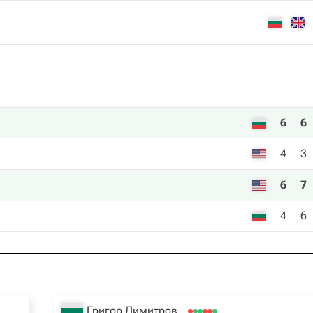
6
6
4
3
6
7
4
6
Григор Димитров