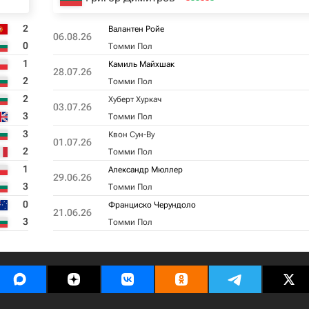
2
Валантен Ройе
06.08.26
0
Томми Пол
1
Камиль Майхшак
28.07.26
2
Томми Пол
2
Хуберт Хуркач
03.07.26
3
Томми Пол
3
Квон Сун-Ву
01.07.26
2
Томми Пол
1
Александр Мюллер
29.06.26
3
Томми Пол
0
Франциско Черундоло
21.06.26
3
Томми Пол