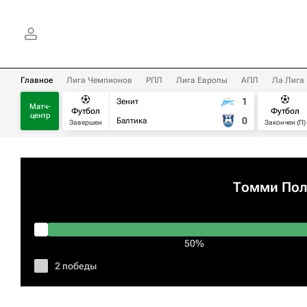
Главное
Лига Чемпионов
РПЛ
Лига Европы
АПЛ
Ла Лига
1
Зенит
Матч-
Футбол
Футбол
центр
0
Балтика
Завершен
Закончен (П)
Томми По
50%
2 победы