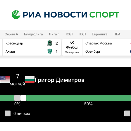
Серия А
Бундеслига
Лига 1
КХЛ
НХЛ
Евролига
НБА
2
Краснодар
Спартак Москва
Футбол
1
Ахмат
Оренбург
Завершен
7
л
Григор Димитров
матчей
0%
50%
0 ничьих