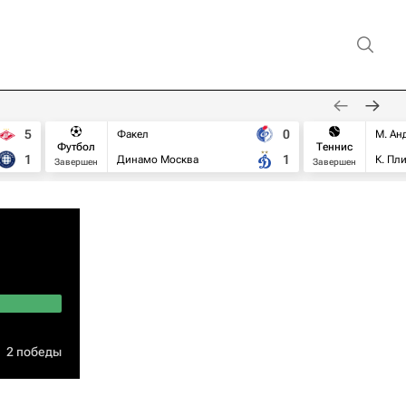
5
0
Факел
М. Ан
Футбол
Теннис
1
1
Динамо Москва
К. Пл
Завершен
Завершен
2 победы