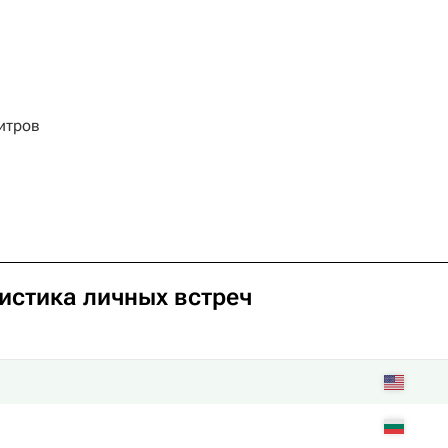
итров
тистика личных встреч