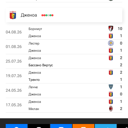
Дженоа
10
Борнмут
04.08.26
1
Дженоа
0
Лестер
01.08.26
1
Дженоа
2
Дженоа
25.07.26
2
Бассано Виртус
2
Дженоа
19.07.26
1
Тренто
1
Лечче
24.05.26
0
Дженоа
1
Дженоа
17.05.26
2
Милан