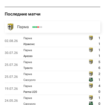
Последние матчи
Парма
1
Парма
02.08.26
1
Ираклис
1
Парма
30.07.26
1
Ареззо
5
Парма
25.07.26
6
Тренто
2
Парма
25.07.26
1
Сассуоло
4
Парма
19.07.26
0
Parma U20
1
Парма
24.05.26
0
Сассуоло