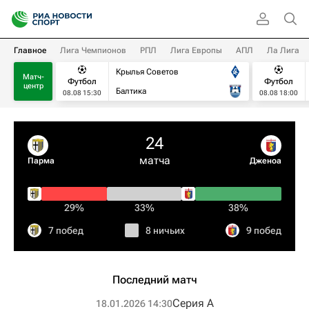
Главное
Лига Чемпионов
РПЛ
Лига Европы
АПЛ
Ла Лига
Крылья Советов
Матч-
Футбол
Футбол
центр
Балтика
08.08 15:30
08.08 18:00
24
матча
Парма
Дженоа
29%
33%
38%
7 побед
8 ничьих
9 побед
Последний матч
Серия А
18.01.2026 14:30