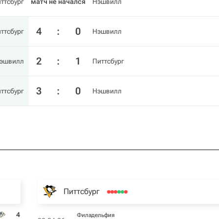
ттсбург
матч не начался
Нэшвилл
4
:
0
ттсбург
Нэшвилл
2
:
1
эшвилл
Питтсбург
3
:
0
ттсбург
Нэшвилл
Питтсбург
4
Филадельфия