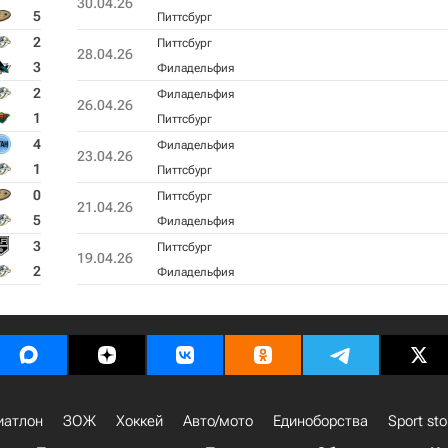
30.04.26
5
Питтсбург
2
Питтсбург
28.04.26
3
Филадельфия
2
Филадельфия
26.04.26
1
Питтсбург
4
Филадельфия
23.04.26
1
Питтсбург
0
Питтсбург
21.04.26
5
Филадельфия
3
Питтсбург
19.04.26
2
Филадельфия
иатлон
ЗОЖ
Хоккей
Авто/мото
Единоборства
Sport sto