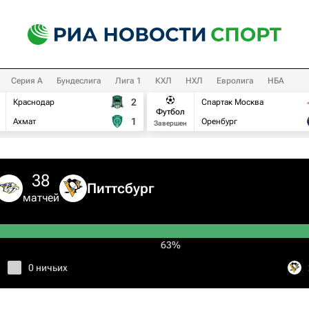
Серия А
Бундеслига
Лига 1
КХЛ
НХЛ
Евролига
НБА
2
Краснодар
Спартак Москва
Футбол
1
Ахмат
Оренбург
Завершен
38
Питтсбург
матчей
63%
0 ничьих