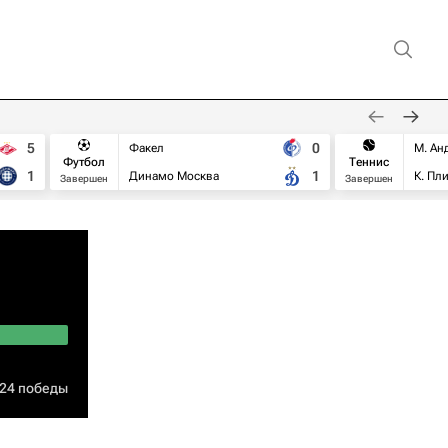
5
0
Факел
М. Ан
Футбол
Теннис
1
1
Динамо Москва
К. Пл
Завершен
Завершен
24 победы