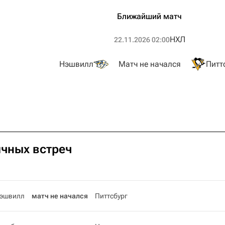
Ближайший матч
НХЛ
22.11.2026 02:00
Нэшвилл
Матч не начался
Питт
ичных встреч
эшвилл
матч не начался
Питтсбург