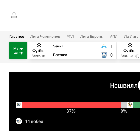
Главное
Лига Чемпионов
РПЛ
Лига Европы
АПЛ
Ла Лига
1
Зенит
Матч-
Футбол
Футбол
центр
0
Балтика
Завершен
Закончен (П)
Нэшвилл
37%
0%
14 побед