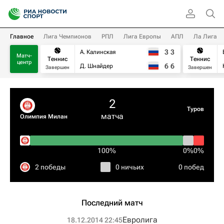
Главное
Лига Чемпионов
РПЛ
Лига Европы
АПЛ
Ла Лига
3
3
А. Калинская
Матч-
Теннис
Теннис
центр
6
6
Д. Шнайдер
Завершен
Завершен
2
Туров
матча
Олимпия Милан
100%
0%
0%
2 победы
0 ничьих
0 побед
Последний матч
Евролига
18.12.2014 22:45