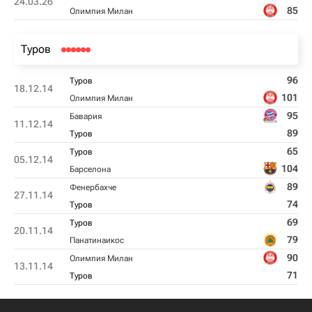
24.03.26
85
Олимпия Милан
Туров
96
Туров
18.12.14
101
Олимпия Милан
95
Бавария
11.12.14
89
Туров
65
Туров
05.12.14
104
Барселона
89
Фенербахче
27.11.14
74
Туров
69
Туров
20.11.14
79
Панатинаикос
90
Олимпия Милан
13.11.14
71
Туров