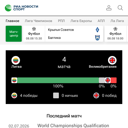
Главное
Лига Чемпионов
РПЛ
Лига Европы
АПЛ
Ла Лига
Крылья Советов
Матч-
Футбол
Футбол
центр
Балтика
08.08 15:30
08.08 18:00
4
матча
Литва
Великобритания
100%
0%
0%
4 победы
0 ничьих
0 побед
Последний матч
World Championships Qualification
02.07.2026