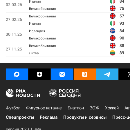
84
Италия
02.03.26
75
Великобритания
57
Великобритания
27.02.26
93
Италия
84
Исландия
30.11.25
90
Великобритания
88
Великобритания
27.11.25
89
Литва
Футбол
Фигурное катание
Биатлон
ЗОЖ
Хоккей
Ав
Спецпроекты
Реклама
Продукты и сервисы
Пресс-ц
Версия 2023.1 Beta