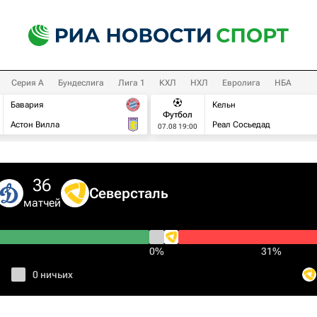
Серия А
Бундеслига
Лига 1
КХЛ
НХЛ
Евролига
НБА
Бавария
Кельн
Футбол
Астон Вилла
Реал Сосьедад
07.08 19:00
36
Северсталь
матчей
0%
31%
0 ничьих