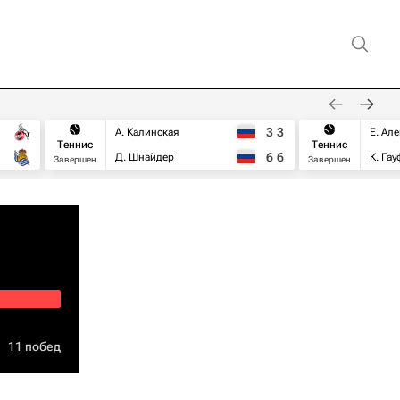
3
3
А. Калинская
Е. Ал
Теннис
Теннис
6
6
Д. Шнайдер
К. Га
Завершен
Завершен
11 побед