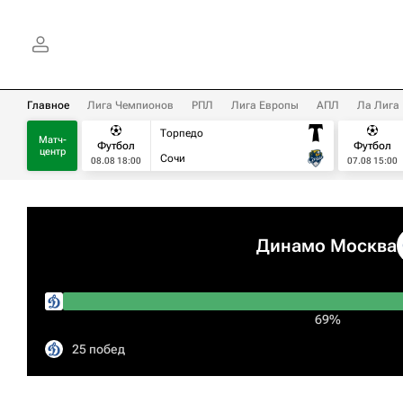
Главное
Лига Чемпионов
РПЛ
Лига Европы
АПЛ
Ла Лига
Торпедо
Матч-
Футбол
Футбол
центр
Сочи
08.08 18:00
07.08 15:00
Динамо Москва
69%
25 побед