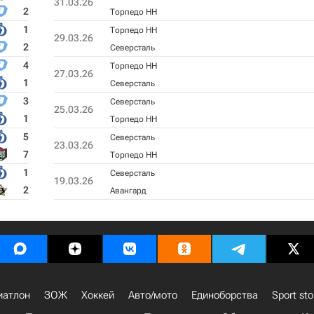
31.03.26
2
Торпедо НН
1
Торпедо НН
29.03.26
2
Северсталь
4
Торпедо НН
27.03.26
1
Северсталь
3
Северсталь
25.03.26
1
Торпедо НН
5
Северсталь
23.03.26
7
Торпедо НН
1
Северсталь
19.03.26
2
Авангард
иатлон
ЗОЖ
Хоккей
Авто/мото
Единоборства
Sport sto