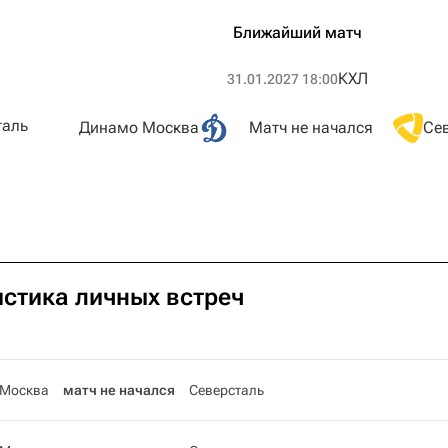
Ближайший матч
КХЛ
31.01.2027 18:00
таль
Динамо Москва
Матч не начался
Се
истика личных встреч
 Москва
матч не начался
Северсталь