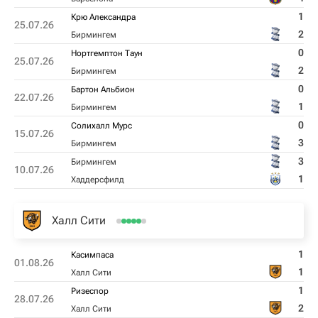
1
Крю Александра
25.07.26
2
Бирмингем
0
Нортгемптон Таун
25.07.26
2
Бирмингем
0
Бартон Альбион
22.07.26
1
Бирмингем
0
Солихалл Мурс
15.07.26
3
Бирмингем
3
Бирмингем
10.07.26
1
Хаддерсфилд
Халл Сити
1
Касимпаса
01.08.26
1
Халл Сити
1
Ризеспор
28.07.26
2
Халл Сити