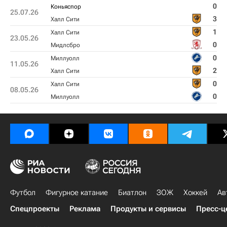
0
Коньяспор
25.07.26
3
Халл Сити
1
Халл Сити
23.05.26
0
Мидлсбро
0
Миллуолл
11.05.26
2
Халл Сити
0
Халл Сити
08.05.26
0
Миллуолл
Футбол
Фигурное катание
Биатлон
ЗОЖ
Хоккей
Ав
Спецпроекты
Реклама
Продукты и сервисы
Пресс-ц