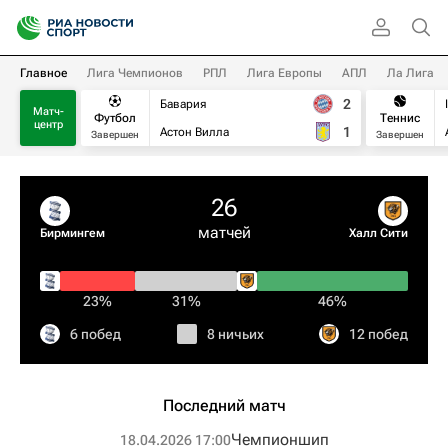
Главное
Лига Чемпионов
РПЛ
Лига Европы
АПЛ
Ла Лига
2
Бавария
Матч-
Футбол
Теннис
центр
1
Астон Вилла
Завершен
Завершен
26
матчей
Бирмингем
Халл Сити
23%
31%
46%
6 побед
8 ничьих
12 побед
Последний матч
Чемпионшип
18.04.2026 17:00