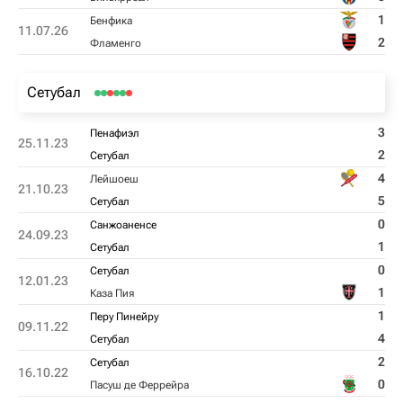
1
Бенфика
11.07.26
2
Фламенго
Сетубал
3
Пенафиэл
25.11.23
2
Сетубал
4
Лейшоеш
21.10.23
5
Сетубал
0
Санжоаненсе
24.09.23
1
Сетубал
0
Сетубал
12.01.23
1
Каза Пия
1
Перу Пинейру
09.11.22
4
Сетубал
2
Сетубал
16.10.22
0
Пасуш де Феррейра