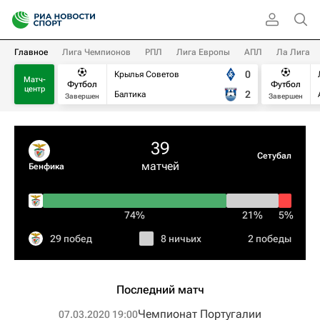
Главное
Лига Чемпионов
РПЛ
Лига Европы
АПЛ
Ла Лига
0
Крылья Советов
Матч-
Футбол
Футбол
центр
2
Балтика
Завершен
Завершен
39
Сетубал
матчей
Бенфика
74%
21%
5%
29 побед
8 ничьих
2 победы
Последний матч
Чемпионат Португалии
07.03.2020 19:00