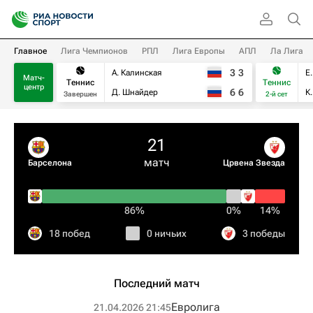
Главное
Лига Чемпионов
РПЛ
Лига Европы
АПЛ
Ла Лига
3
3
А. Калинская
Е
Матч-
Теннис
Теннис
центр
6
6
Д. Шнайдер
К
Завершен
2-й сет
21
матч
Барселона
Црвена Звезда
86%
0%
14%
18 побед
0 ничьих
3 победы
Последний матч
Евролига
21.04.2026 21:45