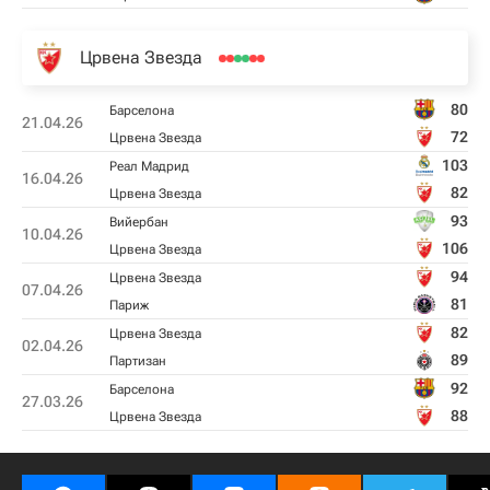
Црвена Звезда
80
Барселона
21.04.26
72
Црвена Звезда
103
Реал Мадрид
16.04.26
82
Црвена Звезда
93
Вийербан
10.04.26
106
Црвена Звезда
94
Црвена Звезда
07.04.26
81
Париж
82
Црвена Звезда
02.04.26
89
Партизан
92
Барселона
27.03.26
88
Црвена Звезда