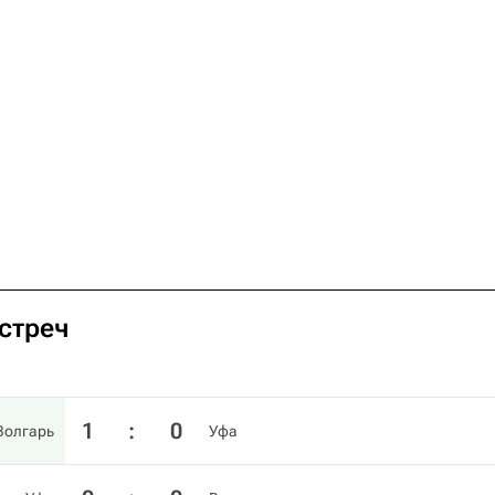
встреч
1
:
0
Волгарь
Уфа