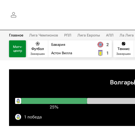
Главное
Лига Чемпионов
РПЛ
Лига Европы
АПЛ
Ла Лига
2
Бавария
Матч-
Футбол
Теннис
центр
1
Астон Вилла
Завершен
Завершен
Волгарь
25%
1 победа