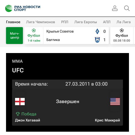
Главное
Лига Чемпионов
РПЛ
Лига Европы
АПЛ
Ла Лига
0
Крылья Советов
Матч-
Футбол
Футбол
центр
1
Балтика
1-й тайм
08.08 18:00
MMA
UFC
Время начала:
27.03.2011 в 03:00
Завершен
Джон Хатавай
Крис Маккрай