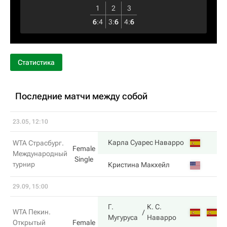
1
2
3
6
:
4
3
:
6
4
:
6
Статистика
Последние матчи между собой
23.05, 12:10
6
Карла Суарес Наварро
WTA Страсбург.
Female
Международный
Single
турнир
4
Кристина Макхейл
29.09, 15:00
Г.
К. С.
6
WTA Пекин.
Мугуруса
Наварро
Открытый
Female