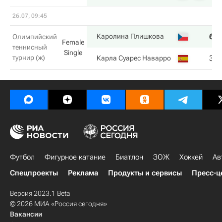
26.07, 09:45
6
Каролина Плишкова
Олимпийский
Female
теннисный
Single
турнир (ж)
3
Карла Суарес Наварро
Футбол
Фигурное катание
Биатлон
ЗОЖ
Хоккей
Ав
Спецпроекты
Реклама
Продукты и сервисы
Пресс-ц
Версия 2023.1 Beta
© 2026 МИА «Россия сегодня»
Вакансии