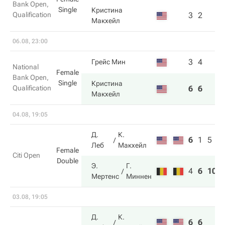
Bank Open,
Single
Кристина
Qualification
3
2
Макхейл
06.08, 23:00
3
4
Грейс Мин
National
Female
Bank Open,
Single
Кристина
Qualification
6
6
Макхейл
04.08, 19:05
Д.
К.
6
1
5
Леб
Макхейл
Female
Citi Open
Double
Э.
Г.
4
6
10
Мертенс
Миннен
03.08, 19:05
Д.
К.
6
6