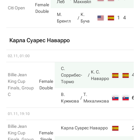
Леб
Макхейл
Female
Citi Open
Double
М.
К.
1
4
Бренгл
Буча
Карла Суарес Наварро
02.11, 01:00
С.
К. С.
4
Billie Jean
Соррибес-
Наварро
King Cup
Female
Тормо
Finals, Group
Double
C
В.
Т.
6
Кужмова
Михаликова
01.11, 19:10
Billie Jean
2
Карла Суарес Наварро
King Cup
Female
Finals, Group
Single