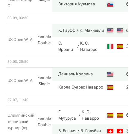
6
Виктория Кужмова
C
03.09, 03:30
6
К. Гауфф
К. Макнейли
Female
US Open WTA
Double
С.
К. С.
3
Эррани
Наварро
30.08, 20:50
6
Даниэль Коллинз
Female
US Open WTA
Single
2
Карла Суарес Наварро
27.07, 11:40
Г.
К. С.
6
Олимпийский
Мугуруса
Наварро
Female
теннисный
Double
турнир (ж)
3
Б. Бенчич
В. Голубич