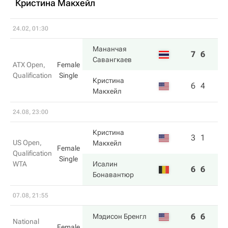
Кристина Макхейл
24.02, 01:30
Мананчая
7
6
Савангкаев
ATX Open,
Female
Qualification
Single
Кристина
6
4
Макхейл
24.08, 23:00
Кристина
3
1
US Open,
Макхейл
Female
Qualification
Single
WTA
Исалин
6
6
Бонавантюр
07.08, 21:55
6
6
Мэдисон Бренгл
National
Female