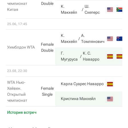
чемпионат
Double
К.
Ш.
2
Китая
Макхейл
Схеперс
25.06, 17:45
К.
А.
6
Макхейл
Томлянович
Female
Уимблдон WTA
Double
Г.
К. С.
7
Мугуруса
Наварро
23.08, 22:30
WTA Нью-
2
Карла Суарес Наварро
Хейвен.
Female
Открытый
Single
6
Кристина Макхейл
чемпионат
История встреч