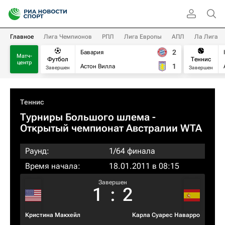
Главное
Лига Чемпионов
РПЛ
Лига Европы
АПЛ
Ла Лига
2
Бавария
Матч-
Футбол
Теннис
центр
1
Астон Вилла
Завершен
Завершен
Теннис
Турниры Большого шлема
-
Открытый чемпионат Австралии WTA
Раунд:
1/64 финала
Время начала:
18.01.2011 в 08:15
Завершен
1
:
2
Кристина Макхейл
Карла Суарес Наварро