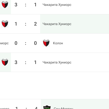
3
:
1
Чакарита Хуниорс
1
:
2
Чакарита Хуниорс
0
:
0
ниорс
Колон
3
:
1
Чакарита Хуниорс
1
:
4
униорс
Сан-Мартин