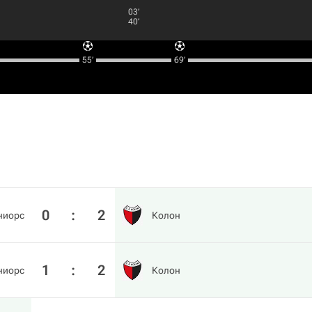
03‎’‎
40‎’‎
55‎’‎
69‎’‎
0
:
2
ниорс
Колон
1
:
2
ниорс
Колон