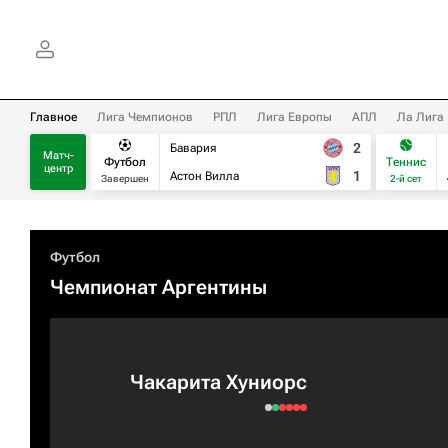
Главное
Лига Чемпионов
РПЛ
Лига Европы
АПЛ
Ла Лига
2
Бавария
Матч-
Футбол
Теннис
центр
1
Астон Вилла
Завершен
2-й сет
Футбол
Чемпионат Аргентины
Чакарита Хуниорс