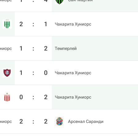
2
:
1
Чакарита Хуниорс
1
:
2
униорс
Темперлей
1
:
0
Чакарита Хуниорс
0
:
2
Чакарита Хуниорс
2
:
2
униорс
Арсенал Саранди