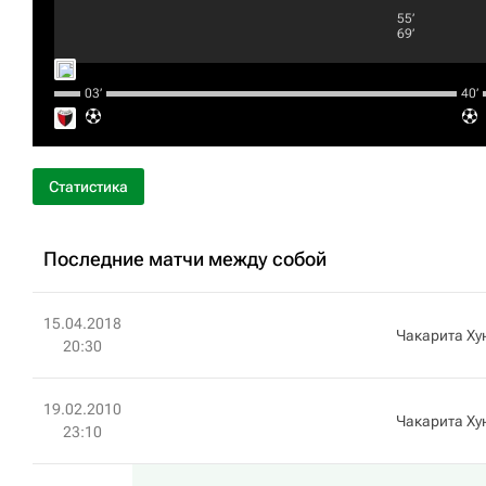
55‎’‎
69‎’‎
03‎’‎
40‎’‎
Статистика
Последние матчи между собой
15.04.2018
Чакарита Ху
20:30
19.02.2010
Чакарита Ху
23:10