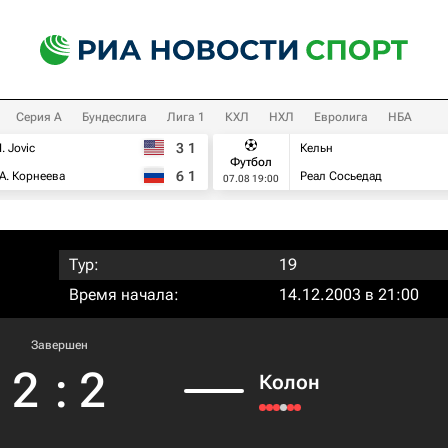
Серия А
Бундеслига
Лига 1
КХЛ
НХЛ
Евролига
НБА
3
1
I. Jovic
Кельн
Футбол
6
1
А. Корнеева
Реал Сосьедад
07.08 19:00
Тур:
19
Время начала:
14.12.2003 в 21:00
Завершен
2
:
2
Колон