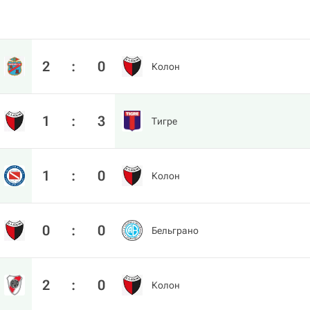
2
:
0
Колон
1
:
3
Тигре
1
:
0
Колон
0
:
0
Бельграно
2
:
0
Колон