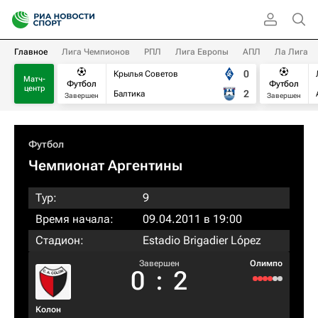
Главное
Лига Чемпионов
РПЛ
Лига Европы
АПЛ
Ла Лига
0
Крылья Советов
Матч-
Футбол
Футбол
центр
2
Балтика
Завершен
Завершен
Футбол
Чемпионат Аргентины
Тур:
9
Время начала:
09.04.2011 в 19:00
Стадион:
Estadio Brigadier López
Завершен
Олимпо
0
:
2
Колон