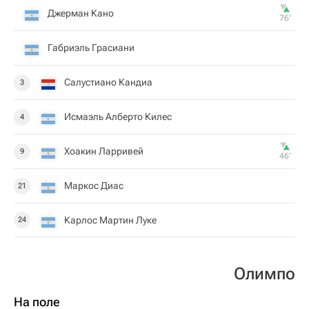
Джерман Кано
76‎’‎
Габриэль Грасиани
Салустиано Кандиа
3
Исмаэль Алберто Килес
4
Хоакин Ларривей
9
46‎’‎
Маркос Диас
21
Карлос Мартин Луке
24
Олимпо
На поле