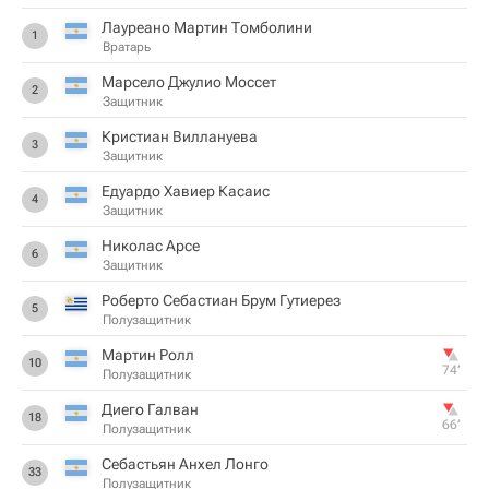
Лауреано Мартин Томболини
1
Вратарь
Марсело Джулио Моссет
2
Защитник
Кристиан Виллануева
3
Защитник
Едуардо Хавиер Касаис
4
Защитник
Николас Арсе
6
Защитник
Роберто Себастиан Брум Гутиерез
5
Полузащитник
Мартин Ролл
10
74‎’‎
Полузащитник
Диего Галван
18
66‎’‎
Полузащитник
Себастьян Анхел Лонго
33
Полузащитник