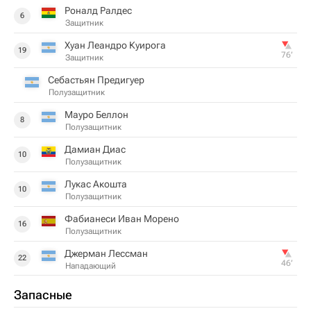
Роналд Ралдес
6
Защитник
Хуан Леандро Куирога
19
76‎’‎
Защитник
Себастьян Предигуер
Полузащитник
Мауро Беллон
8
Полузащитник
Дамиан Диас
10
Полузащитник
Лукас Акошта
10
Полузащитник
Фабианеси Иван Морено
16
Полузащитник
Джерман Лессман
22
46‎’‎
Нападающий
Запасные