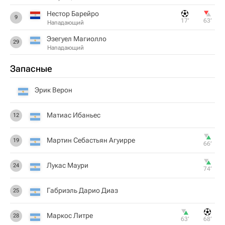
Нестор Барейро
9
17‎’‎
63‎’‎
Нападающий
Эзегуел Магиолло
29
Нападающий
Запасные
Эрик Верон
Матиас Ибаньес
12
Мартин Себастьян Агуирре
19
66‎’‎
Лукас Маури
24
74‎’‎
Габриэль Дарио Диаз
25
Маркос Литре
28
63‎’‎
68‎’‎