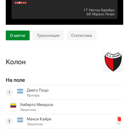
17‎’‎
Нестор Барейро
68‎’‎
Маркос Литре
О матче
Трансляция
Статистика
Колон
На поле
Диего Поцо
1
Вратарь
Умберто Мендоса
Защитник
Макси Кайре
2
52‎’‎
Защитник