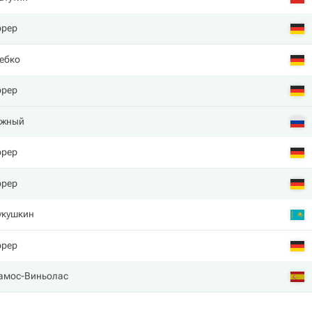
ррер
ебко
ррер
Южный
ррер
ррер
укушкин
ррер
Рамос-Виньолас