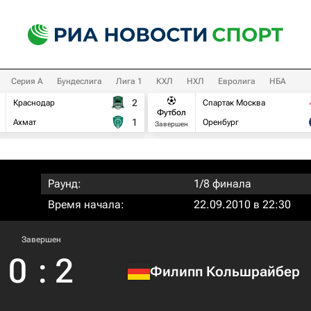
Серия А
Бундеслига
Лига 1
КХЛ
НХЛ
Евролига
НБА
2
Краснодар
Спартак Москва
Футбол
1
Ахмат
Оренбург
Завершен
Раунд:
1/8 финала
Время начала:
22.09.2010 в 22:30
Завершен
0
:
2
Филипп Кольшрайбер