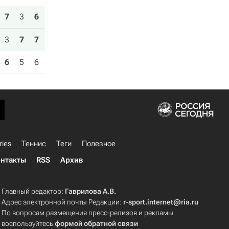
7
3
6
3
7
7
6
5
6
ries
Теннис
Теги
Полезное
нтакты
RSS
Архив
Главный редактор:
Гаврилова А.В.
Адрес электронной почты Редакции:
r-sport.internet@ria.ru
По вопросам размещения пресс-релизов и рекламы
воспользуйтесь
формой обратной связи