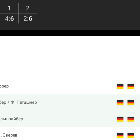
1
2
4
:
6
2
:
6
ррер
бер
Ф. Петцшнер
ольшрайбер
. Зверев