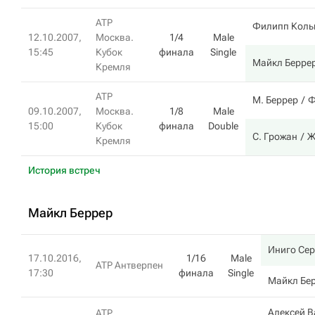
ATP
Филипп Коль
12.10.2007,
Москва.
1/4
Male
15:45
Кубок
финала
Single
Майкл Берре
Кремля
ATP
М. Беррер
Ф
09.10.2007,
Москва.
1/8
Male
15:00
Кубок
финала
Double
С. Грожан
Ж
Кремля
История встреч
Майкл Беррер
Иниго Сер
17.10.2016,
1/16
Male
ATP Антверпен
17:30
финала
Single
Майкл Бе
Алексей В
ATP