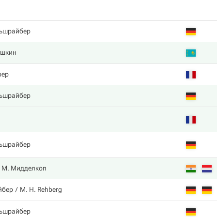
ьшрайбер
ушкин
рер
ьшрайбер
ьшрайбер
М. Мидделкоп
йбер
M. H. Rehberg
ьшрайбер