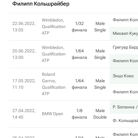
Филипп Кольшрайбер
Филипп Кол
Wimbledon,
22.06.2022,
1/32
Male
Qualification
13:05
финала
Single
ATP
Михаил Кук
Грегуар Бар
Wimbledon,
20.06.2022,
1/64
Male
Qualification
13:00
финала
Single
ATP
Филипп Кол
Roland
Энцо Коко
17.05.2022,
Garros,
1/64
Male
11:10
Qualification
финала
Single
Филипп Кол
ATP
Р. Бопанна
27.04.2022,
1/8
Male
BMW Open
14:45
финала
Double
Ф. Кольшра
Филипп Кол