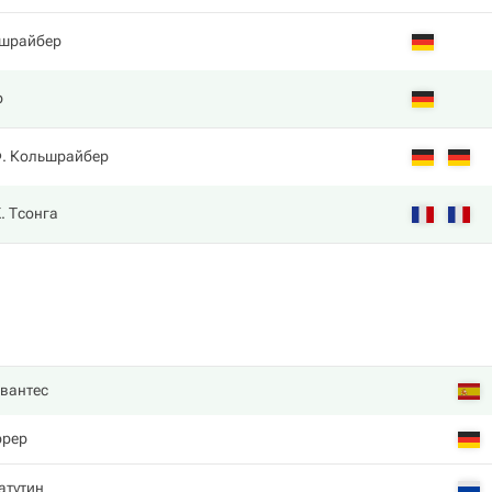
шрайбер
р
. Кольшрайбер
. Тсонга
вантес
ррер
атутин