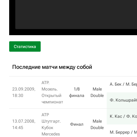
Статистика
Последние матчи между собой
ATP.
А. Бек
М. Бе
23.09.2009,
Мозель.
1/8
Male
18:30
Открытый
финала
Double
Ф. Кольшрай
чемпионат
ATP
К. Кас
Ф. К
13.07.2008,
Штутгарт.
Male
Финал
14:45
Кубок
Double
М. Беррер
М
Mercedes