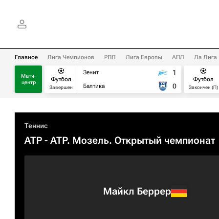
Главное
Лига Чемпионов
РПЛ
Лига Европы
АПЛ
Ла Лига
1
Зенит
Матч-
Футбол
Футбол
центр
0
Балтика
Завершен
Закончен (П)
Теннис
ATP
- ATP. Мозель. Открытый чемпионат
Майкл Беррер