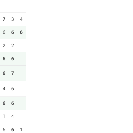
7
3
4
6
6
6
2
2
6
6
6
7
4
6
6
6
1
4
6
6
1