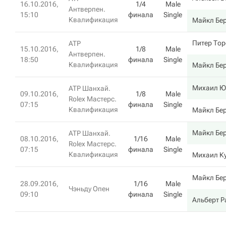
16.10.2016,
1/4
Male
Антверпен.
15:10
финала
Single
Квалификация
Майкл Бе
Питер Тор
ATP
15.10.2016,
1/8
Male
Антверпен.
18:50
финала
Single
Квалификация
Майкл Бе
Михаил 
ATP Шанхай.
09.10.2016,
1/8
Male
Rolex Мастерс.
07:15
финала
Single
Квалификация
Майкл Бе
Майкл Бе
ATP Шанхай.
08.10.2016,
1/16
Male
Rolex Мастерс.
07:15
финала
Single
Квалификация
Михаил К
Майкл Бе
28.09.2016,
1/16
Male
Чэньду Опен
09:10
финала
Single
Альберт 