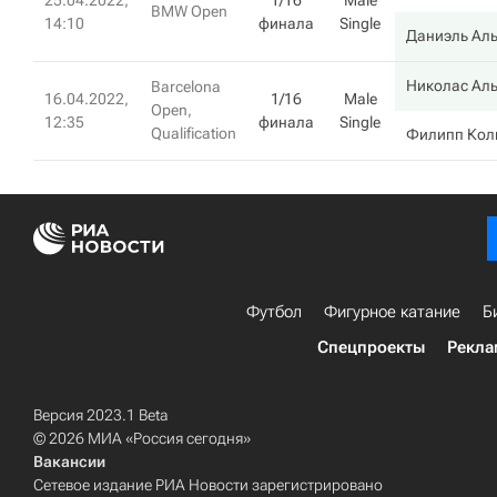
25.04.2022,
1/16
Male
BMW Open
14:10
финала
Single
Даниэль Ал
Николас Ал
Barcelona
16.04.2022,
1/16
Male
Open,
12:35
финала
Single
Qualification
Филипп Кол
Футбол
Фигурное катание
Б
Спецпроекты
Рекла
Версия 2023.1 Beta
© 2026 МИА «Россия сегодня»
Вакансии
Сетевое издание РИА Новости зарегистрировано