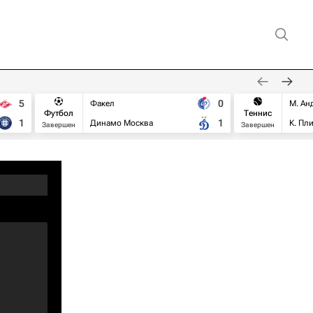
5
0
Факел
М. Ан
Футбол
Теннис
1
1
Динамо Москва
К. Пл
Завершен
Завершен