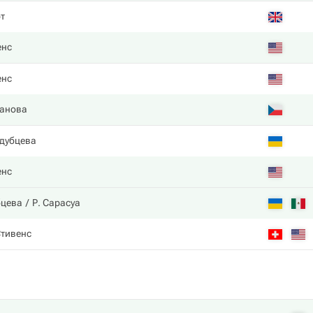
т
енс
енс
анова
дубцева
енс
бцева
Р. Сарасуа
Стивенс