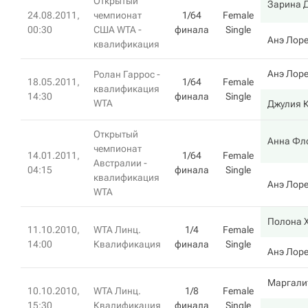
Открытый
Зарина 
24.08.2011,
чемпионат
1/64
Female
00:30
США WTA -
финала
Single
Анэ Лор
квалификация
Анэ Лор
Ролан Гаррос -
18.05.2011,
1/64
Female
квалификация
14:30
финала
Single
WTA
Джулия 
Открытый
Анна Фл
чемпионат
14.01.2011,
1/64
Female
Австралии -
04:15
финала
Single
квалификация
Анэ Лор
WTA
Полона 
11.10.2010,
WTA Линц.
1/4
Female
14:00
Квалификация
финала
Single
Анэ Лор
Маргали
10.10.2010,
WTA Линц.
1/8
Female
15:30
Квалификация
финала
Single