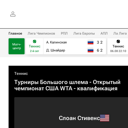
Главное
Лига Чемпионов
РПЛ
Лига Европы
АПЛ
Ла Лига
3
2
А. Калинская
Матч-
Теннис
Теннис
центр
6
2
Д. Шнайдер
2-й сет
06.08 22:10
Теннис
Турниры Большого шлема
- Открытый
чемпионат США WTA - квалификация
Слоан Стивенс