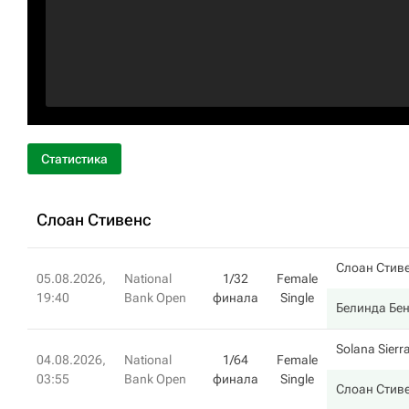
Статистика
Слоан Стивенс
Слоан Стив
05.08.2026,
National
1/32
Female
19:40
Bank Open
финала
Single
Белинда Бе
Solana Sierr
04.08.2026,
National
1/64
Female
03:55
Bank Open
финала
Single
Слоан Стив