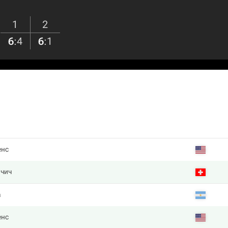
1
2
6
:
4
6
:
1
енс
нчич
a
енс