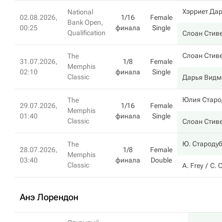
Хэрриет Дар
National
02.08.2026,
1/16
Female
Bank Open,
00:25
финала
Single
Qualification
Слоан Стив
Слоан Стив
The
31.07.2026,
1/8
Female
Memphis
02:10
финала
Single
Classic
Дарья Видм
Юлия Старо
The
29.07.2026,
1/16
Female
Memphis
01:40
финала
Single
Classic
Слоан Стив
Ю. Староду
The
28.07.2026,
1/8
Female
Memphis
03:40
финала
Double
Classic
A. Frey
С. 
Анэ Лорендон