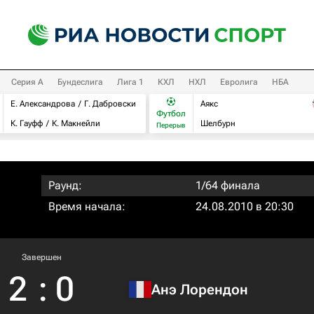
Серия А
Бундеслига
Лига 1
КХЛ
НХЛ
Евролига
НБА
Е. Александрова
Г. Дабровски
Аякс
Футбол
К. Гауфф
К. Макнейли
Шелбурн
Перерыв
Раунд:
1/64 финала
Время начала:
24.08.2010 в 20:30
Завершен
2
:
0
Анэ Лорендон