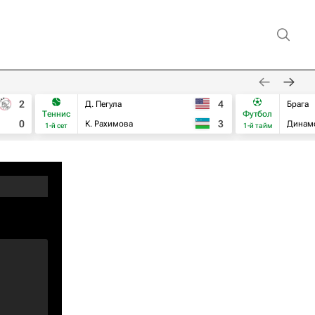
2
4
Д. Пегула
Брага
Теннис
Футбол
0
3
К. Рахимова
Динам
1-й сет
1-й тайм