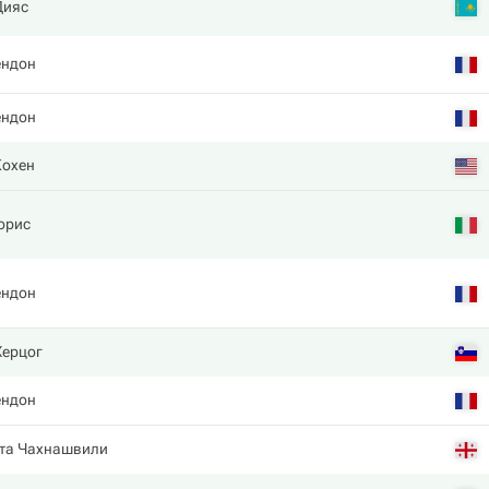
Дияс
ендон
ендон
Кохен
орис
ендон
Херцог
ендон
та Чахнашвили