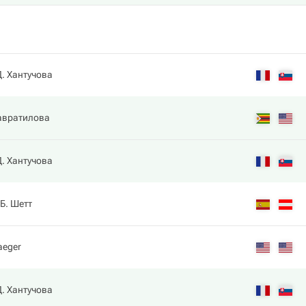
. Хантучова
авратилова
. Хантучова
Б. Шетт
aeger
. Хантучова