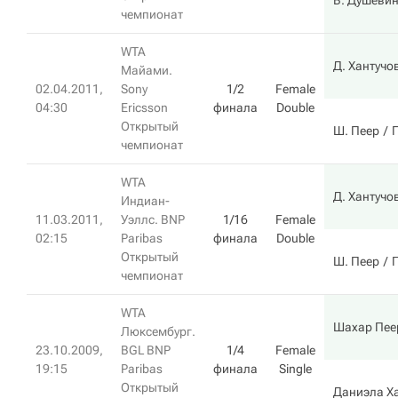
В. Душеви
чемпионат
WTA
Д. Хантучо
Майами.
02.04.2011,
Sony
1/2
Female
04:30
Ericsson
финала
Double
Открытый
Ш. Пеер
чемпионат
WTA
Д. Хантучо
Индиан-
11.03.2011,
Уэллс. BNP
1/16
Female
02:15
Paribas
финала
Double
Открытый
Ш. Пеер
чемпионат
WTA
Шахар Пее
Люксембург.
23.10.2009,
BGL BNP
1/4
Female
19:15
Paribas
финала
Single
Открытый
Даниэла Х