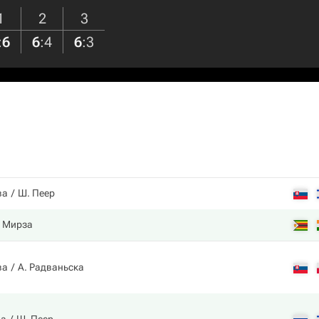
1
2
3
:
6
6
:
4
6
:
3
ва
Ш. Пеер
. Мирза
ва
А. Радваньска