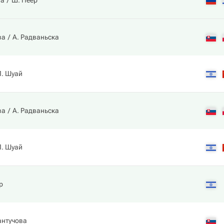
на
Ш. Пеер
ва
А. Радваньска
П. Шуай
ва
А. Радваньска
П. Шуай
р
антучова