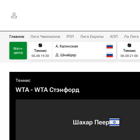
Главное
Лига Чемпионов
РПЛ
Лига Европы
АПЛ
Ла Лига
А. Калинская
Матч-
Теннис
Теннис
центр
Д. Шнайдер
06.08 19:30
06.08 21:00
Теннис
WTA
- WTA Стэнфорд
Шахар Пеер