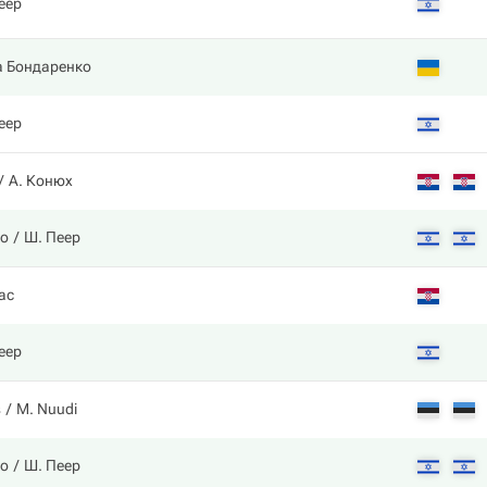
еер
а Бондаренко
еер
А. Конюх
ко
Ш. Пеер
ас
еер
s
M. Nuudi
ко
Ш. Пеер