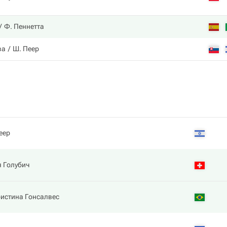
Ф. Пеннетта
ва
Ш. Пеер
еер
 Голубич
истина Гонсалвес