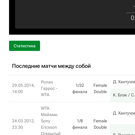
0
Статистика
Последние матчи между собой
Д. Хантучо
Ролан
29.05.2014,
1/32
Female
Гаррос -
14:00
финала
Double
WTA
К. Блэк
С
WTA
Д. Хантучо
Майами.
24.03.2012,
Sony
1/8
Female
23:30
Ericsson
финала
Double
Открытый