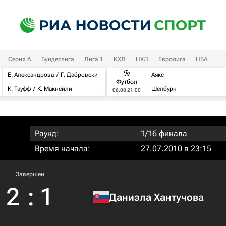
Серия А
Бундеслига
Лига 1
КХЛ
НХЛ
Евролига
НБА
Е. Александрова
Г. Дабровски
Аякс
Футбол
К. Гауфф
К. Макнейли
Шелбурн
06.08 21:00
Раунд:
1/16 финала
Время начала:
27.07.2010 в 23:15
Завершен
2
:
1
Даниэла Хантучова