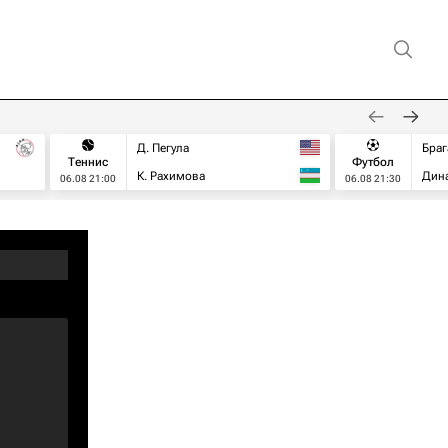
Д. Пегула
Браг
Теннис
Футбол
К. Рахимова
Дин
06.08 21:00
06.08 21:30