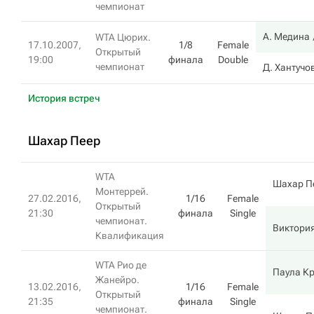
чемпионат
А. Медина
WTA Цюрих.
17.10.2007,
1/8
Female
Открытый
19:00
финала
Double
чемпионат
Д. Хантучо
История встреч
Шахар Пеер
WTA
Шахар П
Монтеррей.
27.02.2016,
1/16
Female
Открытый
21:30
финала
Single
чемпионат.
Виктория
Квалификация
WTA Рио де
Паула Кр
Жанейро.
13.02.2016,
1/16
Female
Открытый
21:35
финала
Single
чемпионат.