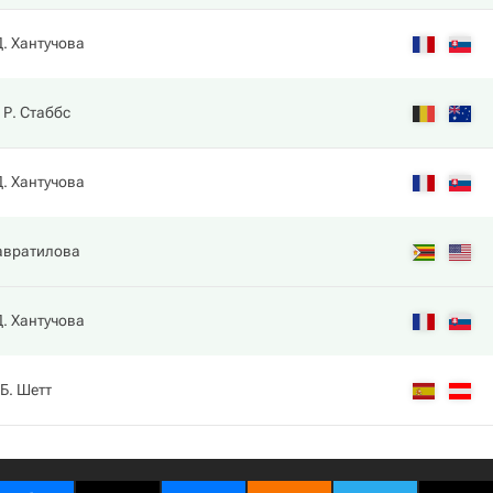
. Хантучова
Р. Стаббс
. Хантучова
авратилова
. Хантучова
Б. Шетт