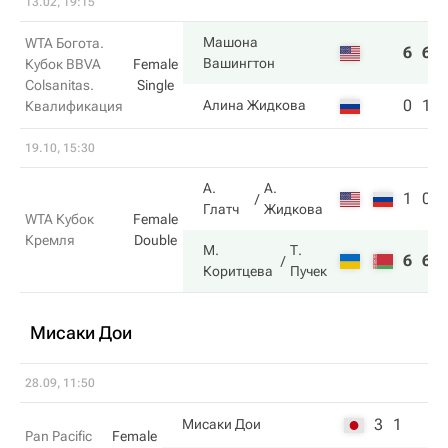
13.02, 19:15
Машона
WTA Богота.
6
6
Вашингтон
Кубок BBVA
Female
Colsanitas.
Single
0
1
Алина Жидкова
Квалификация
19.10, 15:30
А.
А.
1
0
Глатч
Жидкова
WTA Кубок
Female
Кремля
Double
М.
Т.
6
6
Коритцева
Пучек
Мисаки Дои
28.09, 11:50
3
1
Мисаки Дои
Pan Pacific
Female