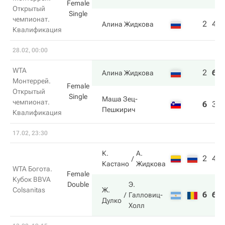
Female
Открытый
Single
чемпионат.
2
4
Алина Жидкова
Квалификация
28.02, 00:00
WTA
2
6
Алина Жидкова
Монтеррей.
Female
Открытый
Single
Маша Зец-
чемпионат.
6
3
Пешкирич
Квалификация
17.02, 23:30
К.
А.
2
4
Кастано
Жидкова
WTA Богота.
Female
Кубок BBVA
Double
Э.
Ж.
Colsanitas
6
6
Галловиц-
Дулко
Холл