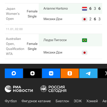
6
3
6
Arianne Hartono
Japan
Female
Women's
Single
Open
2
6
3
Мисаки Дои
11.01, 02:00
Australian
Лаура Пигосси
Open,
Female
Qualification
Single
Мисаки Дои
WTA
Футбол
Фигурное катание
Биатлон
ЗОЖ
Хоккей
Ав