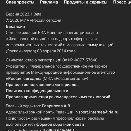
Спецпроекты
Реклама
Продукты и сервисы
Пресс-ц
Версия 2023.1 Beta
© 2026 МИА «Россия сегодня»
Вакансии
Сетевое издание РИА Новости зарегистрировано
в Федеральной службе по надзору в сфере связи,
информационных технологий и массовых коммуникаций
(Роскомнадзор) 08 апреля 2014 года.
Свидетельство о регистрации Эл № ФС77-57640
Учредитель: Федеральное государственное унитарное
предприятие Международное информационное агентство
«Россия сегодня»
(МИА «Россия сегодня»).
Правила использования материалов
Политика конфиденциальности
Правила применения рекомендательных технологий
Главный редактор:
Гаврилова А.В.
Адрес электронной почты Редакции:
r-sport.internet@ria.ru
По вопросам размещения пресс-релизов и рекламы
воспользуйтесь
формой обратной связи
Телефон Редакции:
7 (495) 645-6601