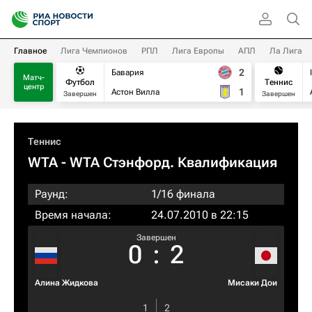
Главное
Лига Чемпионов
РПЛ
Лига Европы
АПЛ
Ла Лига
2
Бавария
Матч-
Футбол
Теннис
центр
1
Астон Вилла
Завершен
Завершен
Теннис
WTA
- WTA Стэнфорд. Квалификация
Раунд:
1/16 финала
Время начала:
24.07.2010 в 22:15
Завершен
0
:
2
Алина Жидкова
Мисаки Дои
1
2