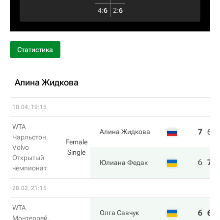
4
:
6
2
:
6
Статистика
Алина Жидкова
10.04, 19:15
WTA
7
6
Алина Жидкова
Чарльстон.
Female
Volvo
Single
Открытый
6
7
Юлиана Федак
чемпионат
28.02, 21:15
WTA
6
6
Олга Савчук
Монтеррей.