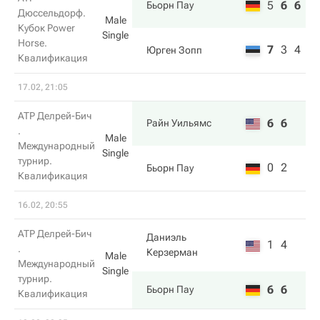
5
6
6
Бьорн Пау
Дюссельдорф.
Male
Кубок Power
Single
Horse.
7
3
4
Юрген Зопп
Квалификация
17.02, 21:05
ATP Делрей-Бич
6
6
Райн Уильямс
.
Male
Международный
Single
турнир.
0
2
Бьорн Пау
Квалификация
16.02, 20:55
ATP Делрей-Бич
Даниэль
1
4
.
Керзерман
Male
Международный
Single
турнир.
6
6
Бьорн Пау
Квалификация