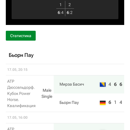
1
2
6
:
4
6
:
2
Статистика
Бьорн Пау
17.05, 20:15
ATP
4
6
6
Мирза Басич
Дюссельдорф.
Male
Кубок Power
Single
Horse.
6
1
4
Бьорн Пау
Квалификация
17.05, 16:00
ATP