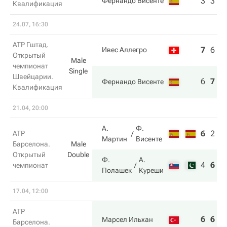
3
3
Фернандо Висенте
Квалификация
24.07, 16:30
ATP Гштад.
7
6
4
Ивес Аллегро
Открытый
Male
чемпионат
Single
Швейцарии.
6
7
6
Фернандо Висенте
Квалификация
21.04, 20:00
А.
Ф.
6
2
8
ATP
Мартин
Висенте
Барселона.
Male
Открытый
Double
Ф.
А.
4
6
1
чемпионат
Полашек
Куреши
17.04, 12:00
ATP
6
6
Марсел Ильхан
Барселона.