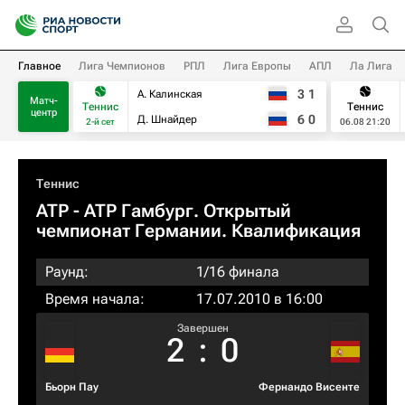
Главное
Лига Чемпионов
РПЛ
Лига Европы
АПЛ
Ла Лига
3
1
А. Калинская
Матч-
Теннис
Теннис
центр
6
0
Д. Шнайдер
2-й сет
06.08 21:20
Теннис
ATP
- ATP Гамбург. Открытый
чемпионат Германии. Квалификация
Раунд:
1/16 финала
Время начала:
17.07.2010 в 16:00
Завершен
2
:
0
Бьорн Пау
Фернандо Висенте