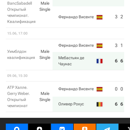
BancSabadell
Male
Открытый
Single
чемпионат.
3
2
Фернандо Висенте
Квалификация
15.06, 17:00
3
1
Фернандо Висенте
Уимблдон
Male
квалификация
Single
Мебастьян де
6
6
Чаунас
09.06, 15:30
ATP Халле.
0
0
Фернандо Висенте
Gerry Weber.
Male
Открытый
Single
6
6
Оливер Рохус
чемпионат