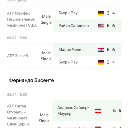
12.02, 02:35
3
4
Бьорн Пау
ATP Мемфис.
Male
Национальный
Single
чемпионат США
6
6
Райан Харрисон
08.02, 19:00
6
6
Марин Чилич
Male
ATP Загреб
Single
3
4
Бьорн Пау
Фернандо Висенте
25.07, 15:00
ATP Гштад.
Андреас Хайдер-
6
6
Открытый
Маурер
Male
чемпионат
Single
Швейцарии.