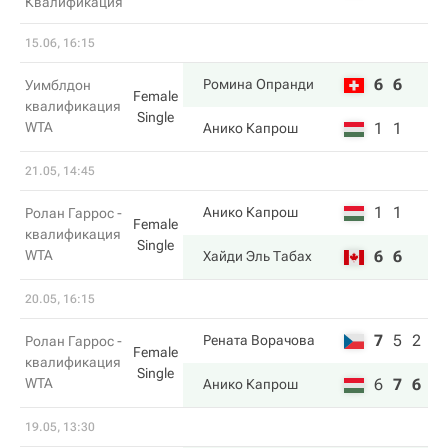
Квалификация
15.06, 16:15
6
6
Ромина Опранди
Уимблдон
Female
квалификация
Single
WTA
1
1
Анико Капрош
21.05, 14:45
1
1
Анико Капрош
Ролан Гаррос -
Female
квалификация
Single
WTA
6
6
Хайди Эль Табах
20.05, 16:15
7
5
2
Рената Ворачова
Ролан Гаррос -
Female
квалификация
Single
WTA
6
7
6
Анико Капрош
19.05, 13:30