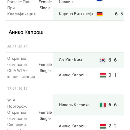
Салкич
Porsche Гран
Female
При.
Single
6
5
6
Карина Виттхоефт
Квалификация
Анико Капрош
26.08, 20:30
Открытый
6
6
Со-Юнг Ким
чемпионат
Female
США WTA -
Single
0
1
Анико Капрош
квалификация
17.07, 16:15
WTA
6
6
Николь Клерико
Порторож.
Открытый
Female
чемпионат
Single
Словении.
2
2
Анико Капрош