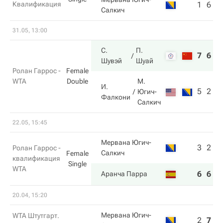
Квалификация
1
6
Салкич
31.05, 13:00
С.
П.
7
6
Шувэй
Шуай
Ролан Гаррос -
Female
WTA
Double
М.
И.
5
2
Югич-
Фалкони
Салкич
22.05, 15:45
Мервана Югич-
3
2
Ролан Гаррос -
Салкич
Female
квалификация
Single
WTA
6
6
Аранча Парра
20.04, 15:20
Мервана Югич-
WTA Штутгарт.
2
7
1