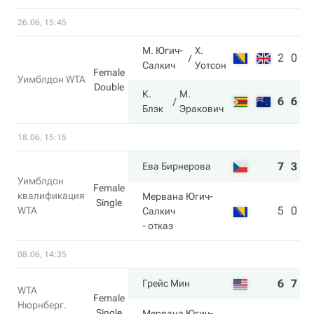
26.06, 15:45
М. Югич-
Х.
2
0
Салкич
Уотсон
Female
Уимблдон WTA
Double
К.
М.
6
6
Блэк
Эракович
18.06, 15:15
7
3
Ева Бирнерова
Уимблдон
Female
квалификация
Мервана Югич-
Single
5
0
WTA
Салкич
- отказ
08.06, 14:35
6
7
Грейс Мин
WTA
Female
Нюрнберг.
Single
Мервана Югич-