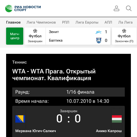
Главное
Лига Чемпионов
РПЛ
Лига Европы
АПЛ
Ла Лига
1
Зенит
Матч-
Футбол
Футбол
центр
0
Балтика
Завершен
Закончен (П)
Теннис
WTA
- WTA Прага. Открытый
чемпионат. Квалификация
Раунд:
1/16 финала
Время начала:
10.07.2010 в 14:30
Завершен
0
:
0
Мервана Югич-Салкич
Анико Капрош