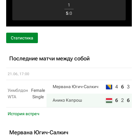
1
5
:
0
Статистика
Последние матчи между собой
21.06, 17:00
4
6
3
Мервана Югич-Салкич
Уимблдон
Female
WTA
Single
6
2
6
Анико Капрош
История встреч
Мервана Югич-Салкич