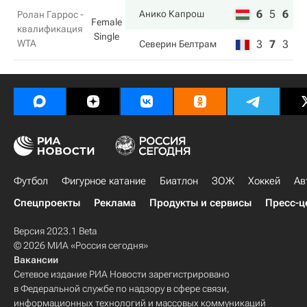
6
5
6
Анико Капрош
Ролан Гаррос -
Female
квалификация
Single
WTA
3
7
3
Северин Белтрам
Футбол
Фигурное катание
Биатлон
ЗОЖ
Хоккей
Ав
Спецпроекты
Реклама
Продукты и сервисы
Пресс-ц
Версия 2023.1 Beta
© 2026 МИА «Россия сегодня»
Вакансии
Сетевое издание РИА Новости зарегистрировано
в Федеральной службе по надзору в сфере связи,
информационных технологий и массовых коммуникаций