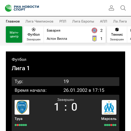
Главное
Лига Чемпионов
РПЛ
Лига Европы
АПЛ
Ла Лига
2
Бавария
Матч-
Футбол
Теннис
центр
1
Астон Вилла
Завершен
Завершен
Футбол
Лига 1
Тур:
19
Время начала:
26.01.2002 в 17:15
Завершен
1
:
0
Труа
Марсель