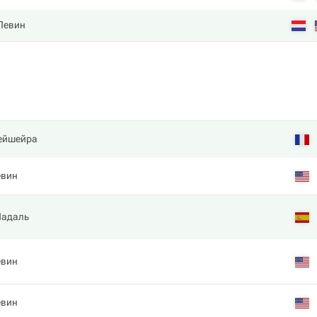
Левин
ейшейра
евин
Надаль
евин
евин