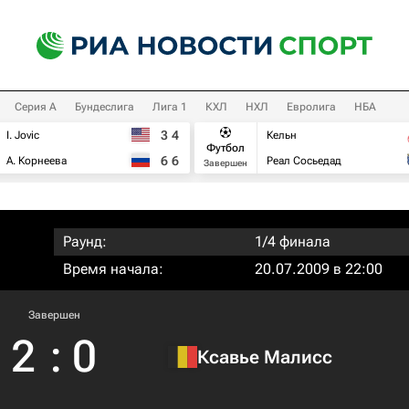
Серия А
Бундеслига
Лига 1
КХЛ
НХЛ
Евролига
НБА
3
4
I. Jovic
Кельн
Футбол
6
6
А. Корнеева
Реал Сосьедад
Завершен
Раунд:
1/4 финала
Время начала:
20.07.2009 в 22:00
Завершен
2
:
0
Ксавье Малисс