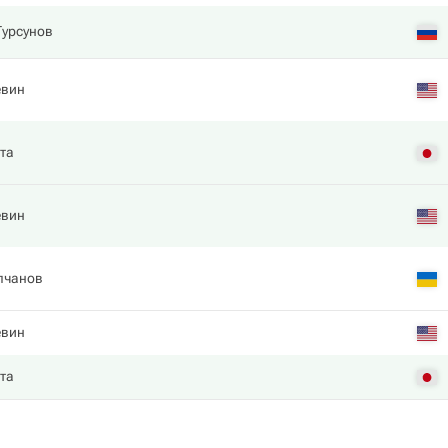
Турсунов
евин
та
евин
лчанов
евин
та