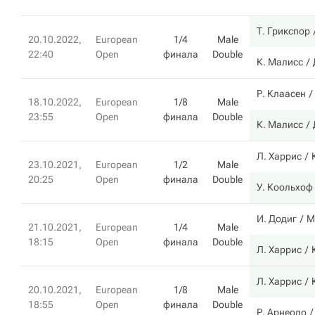
Т. Грикспор
20.10.2022,
European
1/4
Male
22:40
Open
финала
Double
К. Малисс
Р. Клаасен
18.10.2022,
European
1/8
Male
23:55
Open
финала
Double
К. Малисс
Л. Харрис
23.10.2021,
European
1/2
Male
20:25
Open
финала
Double
У. Коольхоф
И. Додиг
М
21.10.2021,
European
1/4
Male
18:15
Open
финала
Double
Л. Харрис
Л. Харрис
20.10.2021,
European
1/8
Male
18:55
Open
финала
Double
Р. Арнеодо