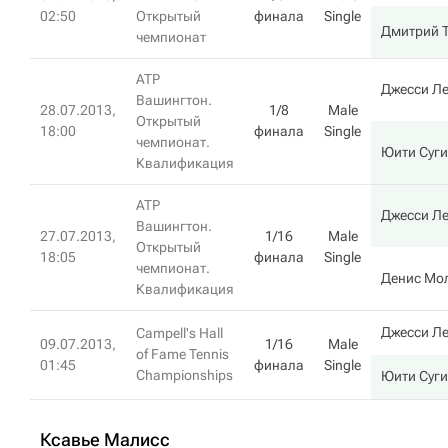
02:50
Открытый
финала
Single
Дмитрий 
чемпионат
ATP
Джесси Л
Вашингтон.
28.07.2013,
1/8
Male
Открытый
18:00
финала
Single
чемпионат.
Юити Суги
Квалификация
ATP
Джесси Л
Вашингтон.
27.07.2013,
1/16
Male
Открытый
18:05
финала
Single
чемпионат.
Денис Мо
Квалификация
Джесси Л
Campell's Hall
09.07.2013,
1/16
Male
of Fame Tennis
01:45
финала
Single
Championships
Юити Суги
Ксавье Малисс