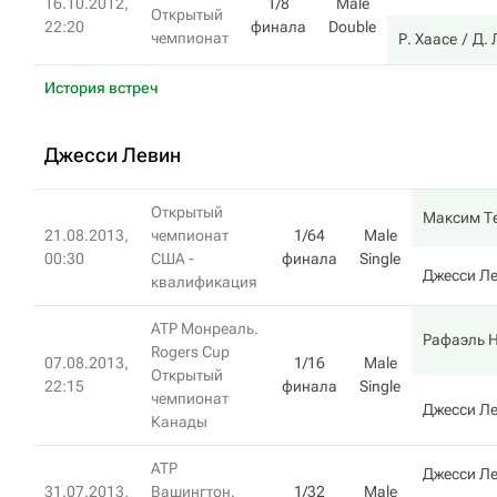
16.10.2012,
1/8
Male
Открытый
22:20
финала
Double
чемпионат
Р. Хаасе
Д. 
История встреч
Джесси Левин
Открытый
Максим Т
21.08.2013,
чемпионат
1/64
Male
00:30
США -
финала
Single
Джесси Л
квалификация
ATP Монреаль.
Рафаэль 
Rogers Cup
07.08.2013,
1/16
Male
Открытый
22:15
финала
Single
чемпионат
Джесси Л
Канады
ATP
Джесси Л
31.07.2013,
Вашингтон.
1/32
Male