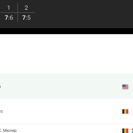
1
2
7
:
6
7
:
5
н
сс
. Мюлер