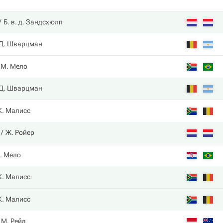
Б. в. д. Зандсхюлп
Д. Шварцман
М. Мело
Д. Шварцман
К. Малисс
Ж. Ройер
. Мело
К. Малисс
К. Малисс
М. Рейд