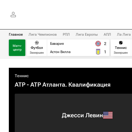
Главное
Лига Чемпионов
РПЛ
Лига Европы
АПЛ
Ла Лига
2
Бавария
Матч-
Футбол
Теннис
центр
1
Астон Вилла
Завершен
Завершен
Теннис
ATP
- ATP Атланта. Квалификация
Джесси Левин