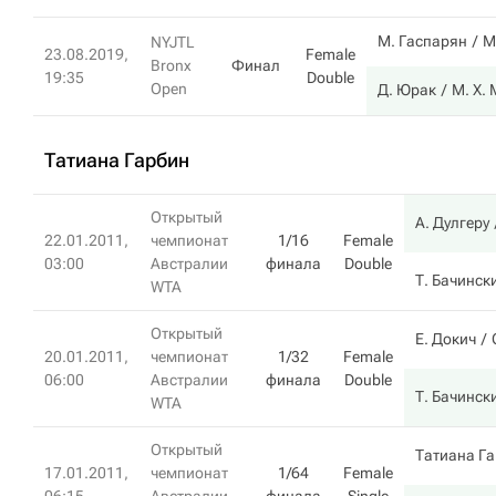
М. Гаспарян
М
NYJTL
23.08.2019,
Female
Bronx
Финал
19:35
Double
Open
Д. Юрак
М. Х.
Татиана Гарбин
Открытый
А. Дулгеру
22.01.2011,
чемпионат
1/16
Female
03:00
Австралии
финала
Double
Т. Бачинск
WTA
Открытый
Е. Докич
20.01.2011,
чемпионат
1/32
Female
06:00
Австралии
финала
Double
Т. Бачинск
WTA
Открытый
Татиана Г
17.01.2011,
чемпионат
1/64
Female