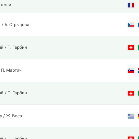
ртоли
р
Б. Стрыцова
ий
Т. Гарбин
П. Мартич
ий
Т. Гарбин
у
Ж. Воер
ий
Т. Гарбин