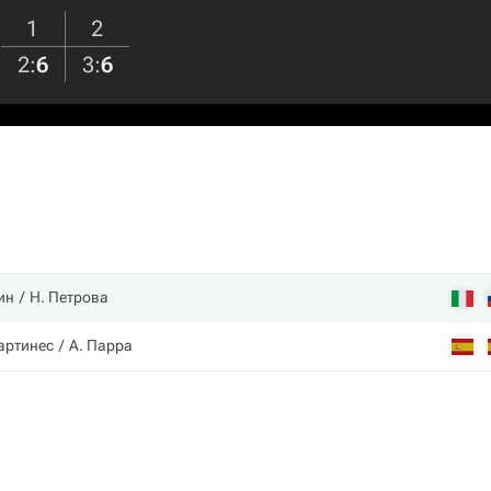
1
2
2
:
6
3
:
6
ин
Н. Петрова
артинес
А. Парра