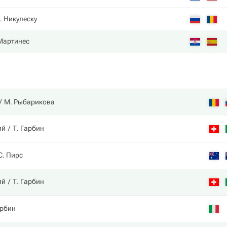
. Никулеску
 Мартинес
М. Рыбарикова
ий
Т. Гарбин
С. Пирс
ий
Т. Гарбин
арбин