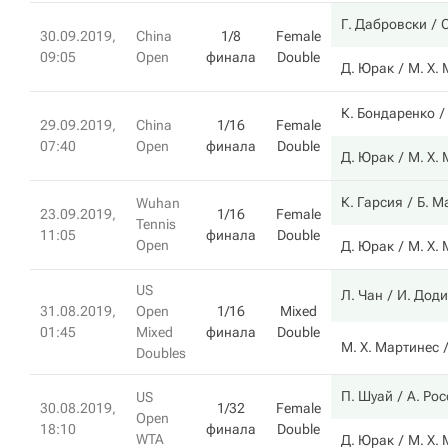
Г. Дабровски
30.09.2019,
China
1/8
Female
09:05
Open
финала
Double
Д. Юрак
М. Х.
К. Бондаренко
29.09.2019,
China
1/16
Female
07:40
Open
финала
Double
Д. Юрак
М. Х.
К. Гарсия
Б. М
Wuhan
23.09.2019,
1/16
Female
Tennis
11:05
финала
Double
Open
Д. Юрак
М. Х.
US
Л. Чан
И. Доди
31.08.2019,
Open
1/16
Mixed
01:45
Mixed
финала
Double
М. Х. Мартинес
Doubles
П. Шуай
А. Ро
US
30.08.2019,
1/32
Female
Open
18:10
финала
Double
WTA
Д. Юрак
М. Х.