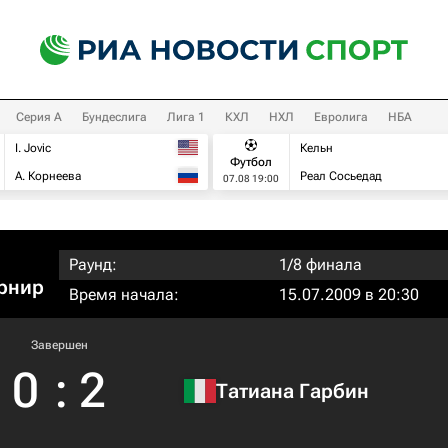
Серия А
Бундеслига
Лига 1
КХЛ
НХЛ
Евролига
НБА
I. Jovic
Кельн
Футбол
А. Корнеева
Реал Сосьедад
07.08 19:00
Раунд:
1/8 финала
рнир
Время начала:
15.07.2009 в 20:30
Завершен
0
:
2
Татиана Гарбин