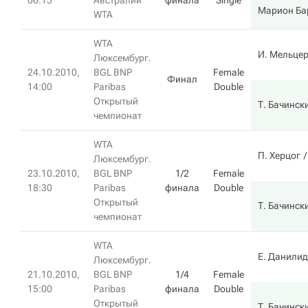
06:15
Австралии
финала
Single
Марион Ба
WTA
WTA
И. Мельце
Люксембург.
24.10.2010,
BGL BNP
Female
Финал
14:00
Paribas
Double
Открытый
Т. Бачинск
чемпионат
WTA
П. Херцог
Люксембург.
23.10.2010,
BGL BNP
1/2
Female
18:30
Paribas
финала
Double
Открытый
Т. Бачинск
чемпионат
WTA
Е. Данилид
Люксембург.
21.10.2010,
BGL BNP
1/4
Female
15:00
Paribas
финала
Double
Открытый
Т. Бачинск