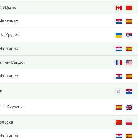
С. Ифань
 Мартинес
А. Крунич
 Мартинес
аттек-Сандс
 Мартинес
г
Н. Скупски
сольска
 Мартинес