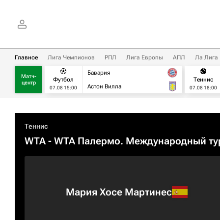
Главное
Лига Чемпионов
РПЛ
Лига Европы
АПЛ
Ла Лига
Бавария
Матч-
Футбол
Теннис
центр
Астон Вилла
07.08 15:00
07.08 18:00
Теннис
WTA
- WTA Палермо. Международный ту
Мария Хосе Мартинес