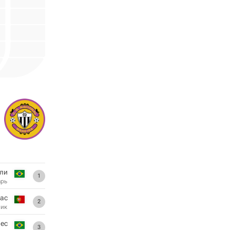
ли
1
арь
кас
2
ник
пес
3