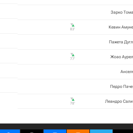
Зарко Том
Кевин Амун
83‎’‎
Пажета Дуг
Жоао Аурел
77‎’‎
Ансел
Педро Паче
Леандро Сали
78‎’‎