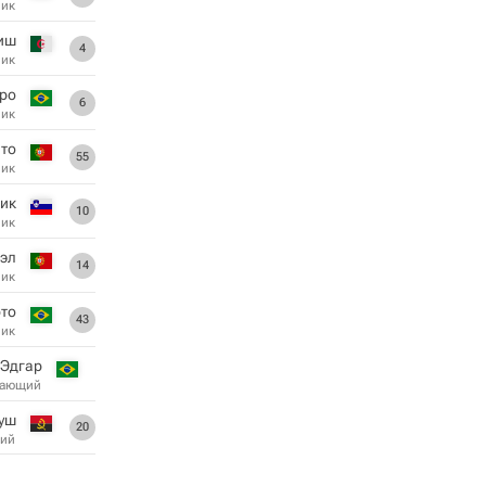
ник
иш
4
ник
ро
6
ник
нто
55
ник
чик
10
ник
эл
14
ник
рто
43
ник
Эдгар
дающий
уш
20
ий