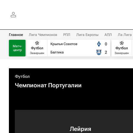
Главное
Лига Чемпионов
РПЛ
Лига Европы
АПЛ
Ла Лига
0
Крылья Советов
Матч-
Футбол
Футбол
центр
2
Балтика
Завершен
Завершен
Футбол
Чемпионат Португалии
Лейрия