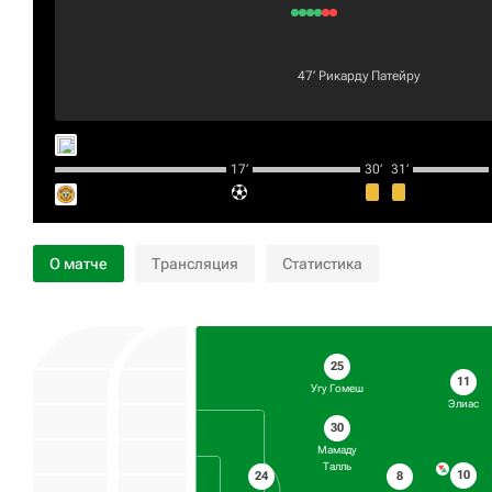
47‎’‎
Рикарду Патейру
17‎’‎
30‎’‎
31‎’‎
О матче
Трансляция
Статистика
25
11
Угу Гомеш
Элиас
30
Мамаду
Талль
10
24
8