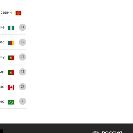
асевич
еке
11
лас
12
иу
17
мо
18
цо
27
но
30