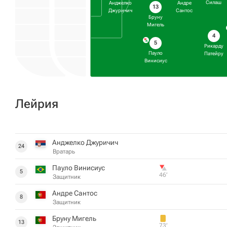
Силаш
Анджелко
Андре
13
Джуричич
Сантос
Бруну
Мигель
4
5
Рикарду
Пауло
Патейру
Винисиус
Лейрия
Анджелко Джуричич
24
Вратарь
Пауло Винисиус
5
46‎’‎
Защитник
Андре Сантос
8
Защитник
Бруну Мигель
13
73‎’‎