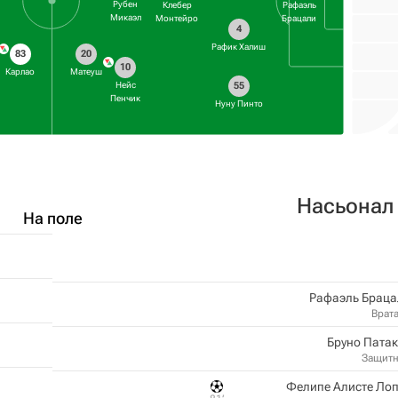
Рубен
Клебер
Рафаэль
Микаэл
Монтейро
Брацали
4
Рафик Халиш
83
20
10
Карлао
Матеуш
55
Нейс
Пенчик
Нуну Пинто
Насьонал
На поле
Рафаэль Браца
Врат
Бруно Пата
Защит
Фелипе Алисте Ло