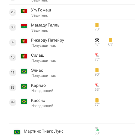
Защитник
Угу Гомеш
25
Защитник
Мамаду Талль
30
73‎’‎
Защитник
Рикарду Патейру
4
47‎’‎
63‎’‎
Полузащитник
Силаш
10
77‎’‎
Полузащитник
Элиас
11
90‎’‎
Полузащитник
Карлао
83
53‎’‎
Нападающий
Кассио
99
77‎’‎
Нападающий
Мартинс Тиаго Луис
53‎’‎