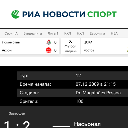
Серия А
Бундеслига
Лига 1
КХЛ
НХЛ
Евролига
НБА
0
Локомотив
ЦСКА
Футбол
0
Акрон
Ростов
Завершен
Тур:
12
Время начала:
07.12.2009 в 21:15
Стадион:
Dr. Magalhães Pessoa
Зрители:
100
Завершен
1
:
2
Насьонал