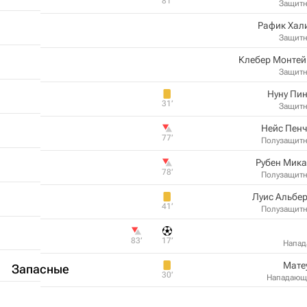
81‎’‎
Защит
Рафик Хал
Защит
Клебер Монтей
Защит
Нуну Пи
31‎’‎
Защит
Нейс Пен
77‎’‎
Полузащит
Рубен Мика
78‎’‎
Полузащит
Луис Альбе
41‎’‎
Полузащит
83‎’‎
17‎’‎
Напа
Мате
Запасные
30‎’‎
Нападающ