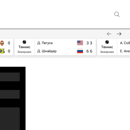
0
3
3
Д. Пегула
А. Со
Теннис
Теннис
0
6
6
Д. Шнайдер
Е. Ал
Завершен
Завершен