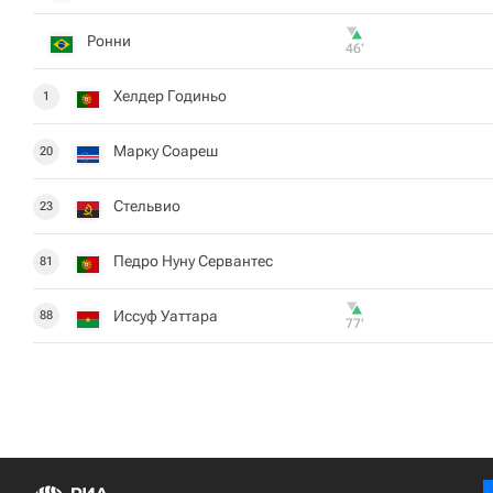
Ронни
46‎’‎
Хелдер Годиньо
1
Марку Соареш
20
Стельвио
23
Педро Нуну Сервантес
81
Иссуф Уаттара
88
77‎’‎