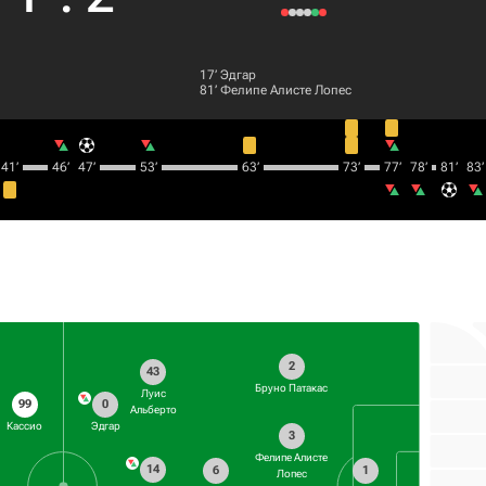
17‎’‎
Эдгар
81‎’‎
Фелипе Алисте Лопес
41‎’‎
46‎’‎
47‎’‎
53‎’‎
63‎’‎
73‎’‎
77‎’‎
78‎’‎
81‎’‎
83‎’‎
2
43
Бруно Патакас
Луис
99
0
Альберто
Кассио
Эдгар
3
Фелипе Алисте
14
6
1
Лопес