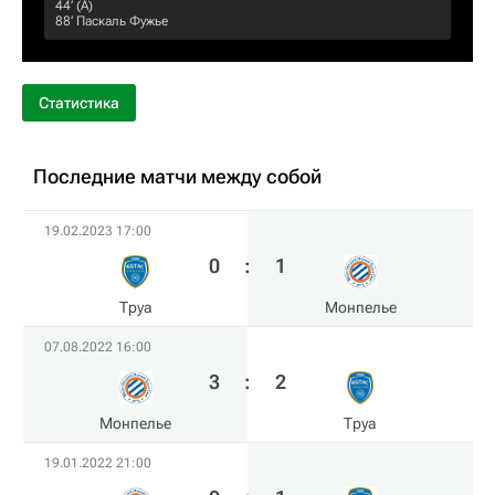
44‎’‎ (А)
88‎’‎
Паскаль Фужье
Статистика
Последние матчи между собой
19.02.2023 17:00
0
:
1
Труа
Монпелье
07.08.2022 16:00
3
:
2
Монпелье
Труа
19.01.2022 21:00