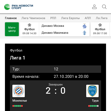
Главное
Лига Чемпионов
РПЛ
Лига Европы
АПЛ
Ла Лига
Динамо Москва
Матч-
Футбол
Футбол
центр
Динамо Махачкала
09.08 14:30
09.08 17:00
Футбол
Лига 1
Тур:
12
Время начала:
27.10.2001 в 20:00
Завершен
2
:
0
Монпелье
Труа