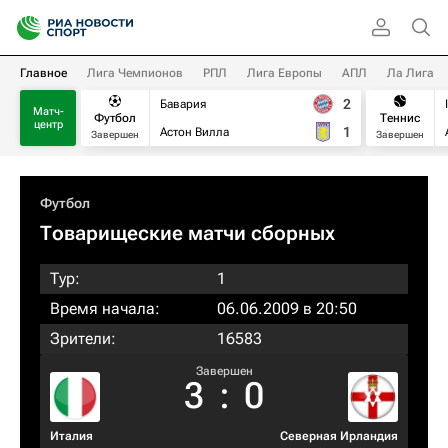
Главное
Лига Чемпионов
РПЛ
Лига Европы
АПЛ
Ла Лига
2
Бавария
Матч-
Футбол
Теннис
центр
1
Астон Вилла
Завершен
Завершен
Футбол
Товарищеские матчи сборных
Тур:
1
Время начала:
06.06.2009 в 20:50
Зрители:
16583
Завершен
3
:
0
Италия
Северная Ирландия