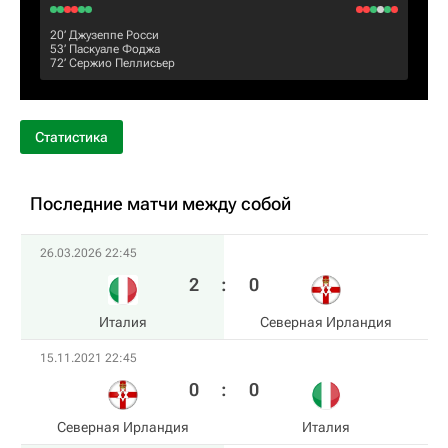
20‎’‎
Джузеппе Росси
53‎’‎
Паскуале Фоджа
72‎’‎
Сержио Пеллисьер
Статистика
Последние матчи между собой
26.03.2026 22:45
2
:
0
Италия
Северная Ирландия
15.11.2021 22:45
0
:
0
Северная Ирландия
Италия