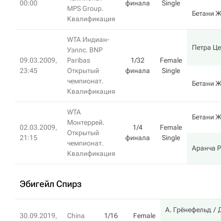
00:00
финала
Single
MPS Group.
Бетани 
Квалификация
WTA Индиан-
Петра Це
Уэллс. BNP
09.03.2009,
Paribas
1/32
Female
23:45
Открытый
финала
Single
чемпионат.
Бетани 
Квалификация
WTA
Бетани 
Монтеррей.
02.03.2009,
1/4
Female
Открытый
21:15
финала
Single
чемпионат.
Аранча Р
Квалификация
Эбигейл Спирз
А. Грёнефельд
30.09.2019,
China
1/16
Female