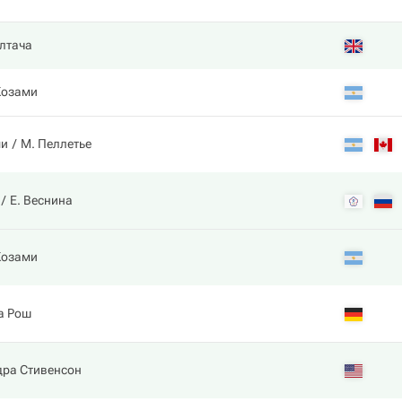
лтача
Жозами
ми
М. Пеллетье
Е. Веснина
Жозами
а Рош
дра Стивенсон