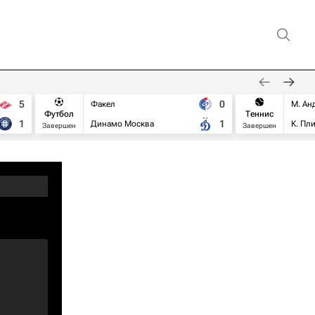
5
0
Факел
М. Ан
Футбол
Теннис
1
1
Динамо Москва
К. Пл
Завершен
Завершен