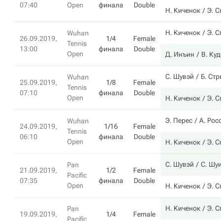
07:40
Open
финала
Double
Н. Киченок
Э. С
Н. Киченок
Э. С
Wuhan
26.09.2019,
1/4
Female
Tennis
13:00
финала
Double
Open
Д. Инъин
В. Ку
С. Шувэй
Б. Ст
Wuhan
25.09.2019,
1/8
Female
Tennis
07:10
финала
Double
Open
Н. Киченок
Э. С
Э. Перес
А. Рос
Wuhan
24.09.2019,
1/16
Female
Tennis
06:10
финала
Double
Open
Н. Киченок
Э. С
С. Шувэй
С. Шу
Pan
21.09.2019,
1/2
Female
Pacific
07:35
финала
Double
Open
Н. Киченок
Э. С
Н. Киченок
Э. С
Pan
19.09.2019,
1/4
Female
Pacific