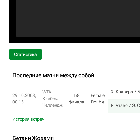
Статистика
Последние матчи между собой
Х. Краверо
Б
WTA
29.10.2008,
1/8
Female
Квебек.
00:15
финала
Double
Челлендж
Р. Атаво
Э. 
История встреч
Бетани Жозами