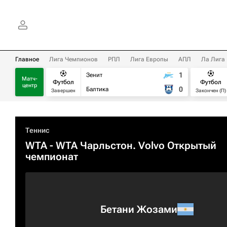
Главное
Лига Чемпионов
РПЛ
Лига Европы
АПЛ
Ла Лига
1
Зенит
Матч-
Футбол
Футбол
центр
0
Балтика
Завершен
Закончен (П)
Теннис
WTA
- WTA Чарльстон. Volvo Открытый
чемпионат
Бетани Жозами