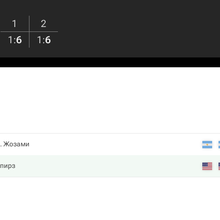
1
2
1
:
6
1
:
6
. Жозами
Спирз