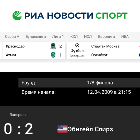
Серия А
Бундеслига
Лига 1
КХЛ
НХЛ
Евролига
НБА
2
Краснодар
Спартак Москва
Футбол
1
Ахмат
Оренбург
Завершен
Раунд:
1/8 финала
Время начала:
12.04.2009 в 21:15
Завершен
0
:
2
Эбигейл Спирз