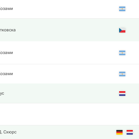
Жозами
тковска
Жозами
Жозами
ус
Д. Схюрс