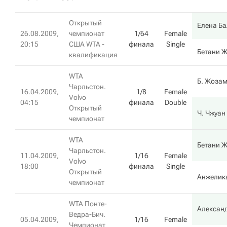
Открытый
Елена Ба
26.08.2009,
чемпионат
1/64
Female
20:15
США WTA -
финала
Single
Бетани 
квалификация
WTA
Б. Жоза
Чарльстон.
16.04.2009,
1/8
Female
Volvo
04:15
финала
Double
Открытый
Ч. Чжуан
чемпионат
WTA
Бетани 
Чарльстон.
11.04.2009,
1/16
Female
Volvo
18:00
финала
Single
Открытый
Анжелик
чемпионат
WTA Понте-
Алексан
Ведра-Бич.
05.04.2009,
1/16
Female
Чемпионат