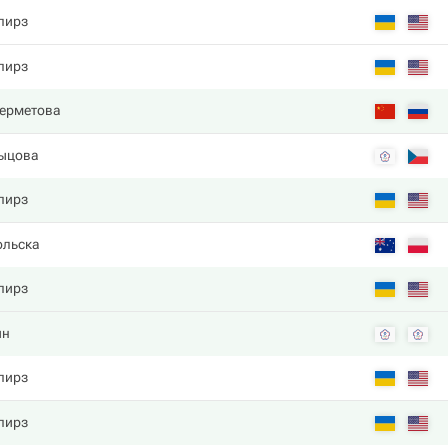
пирз
пирз
дерметова
рыцова
пирз
ольска
пирз
ин
пирз
пирз