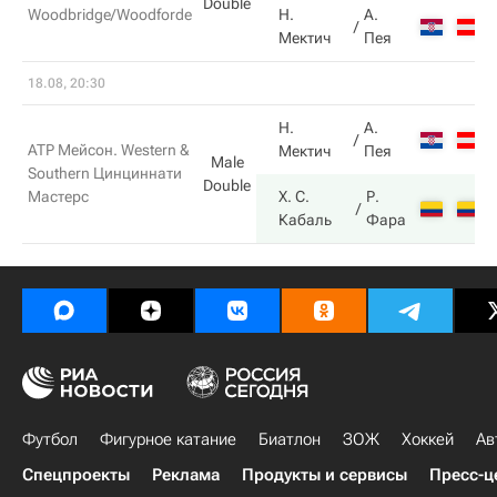
Double
Woodbridge/Woodforde
Н.
А.
Мектич
Пея
18.08, 20:30
Н.
А.
ATP Мейсон. Western &
Мектич
Пея
Male
Southern Цинциннати
Double
Мастерс
Х. С.
Р.
Кабаль
Фара
Футбол
Фигурное катание
Биатлон
ЗОЖ
Хоккей
Ав
Спецпроекты
Реклама
Продукты и сервисы
Пресс-ц