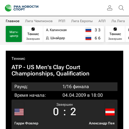
Главное
Лига Чемпионов
РПЛ
Лига Европы
АПЛ
Ла Лига
3
3
А. Калинская
Матч-
Теннис
Теннис
центр
6
6
Д. Шнайдер
Завершен
Завершен
Теннис
ATP
- US Men's Clay Court
Championships, Qualification
Раунд:
1/16 финала
Время начала:
04.04.2009 в 18:00
Завершен
0
:
2
Гарри Фовлер
Александр Пея