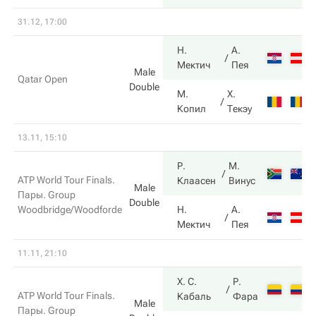
31.12, 17:00
Н.
А.
Мектич
Пея
Male
Qatar Open
Double
М.
Х.
Копил
Текэу
13.11, 15:10
Р.
М.
ATP World Tour Finals.
Клаасен
Винус
Male
Пары. Group
Double
Woodbridge/Woodforde
Н.
А.
Мектич
Пея
11.11, 21:10
Х. С.
Р.
ATP World Tour Finals.
Кабаль
Фара
Male
Пары. Group