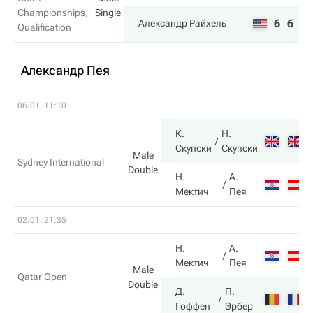
Championships,
Single
6
6
Александр Райхель
Qualification
Александр Пея
06.01, 11:10
К.
Н.
Скупски
Скупски
Male
Sydney International
Double
Н.
А.
Мектич
Пея
02.01, 21:35
Н.
А.
Мектич
Пея
Male
Qatar Open
Double
Д.
П.
Гоффен
Эрбер