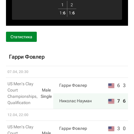
1
2
1
:
6
1
:
6
Статистика
Гарри Фовлер
07.04, 20:30
US Men's Clay
6
3
Гарри Фовлер
Court
Male
Championships,
Single
7
6
Николас Науман
Qualification
12.04, 22:00
US Men's Clay
3
0
Гарри Фовлер
Court
Male