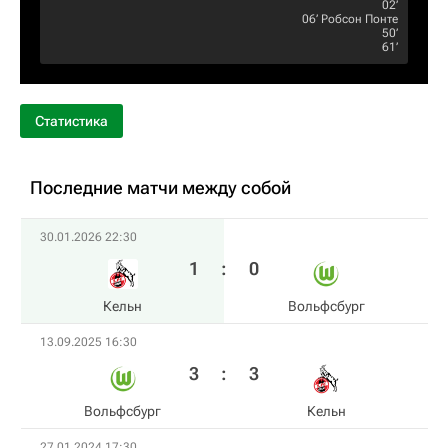
02‎’‎
06‎’‎
Робсон Понте
50‎’‎
61‎’‎
Статистика
Последние матчи между собой
30.01.2026 22:30
1
:
0
Кельн
Вольфсбург
13.09.2025 16:30
3
:
3
Вольфсбург
Кельн
27.01.2024 17:30