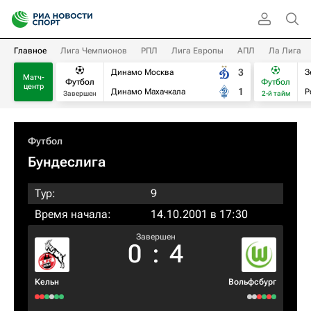
Главное
Лига Чемпионов
РПЛ
Лига Европы
АПЛ
Ла Лига
3
Динамо Москва
З
Матч-
Футбол
Футбол
центр
1
Динамо Махачкала
Р
Завершен
2-й тайм
Футбол
Бундеслига
Тур:
9
Время начала:
14.10.2001 в 17:30
Завершен
0
:
4
Кельн
Вольфсбург