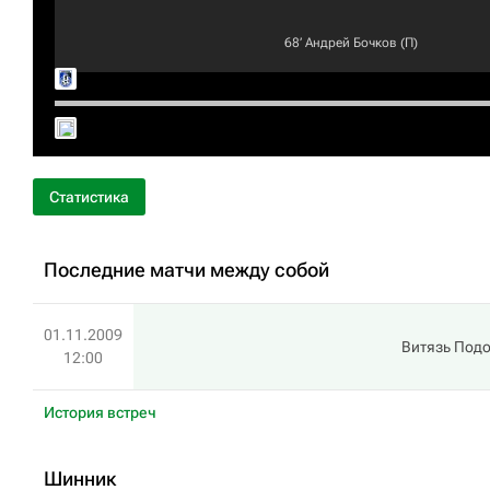
68‎’‎
Андрей Бочков
(П)
Статистика
Последние матчи между собой
01.11.2009
Витязь Под
12:00
История встреч
Шинник