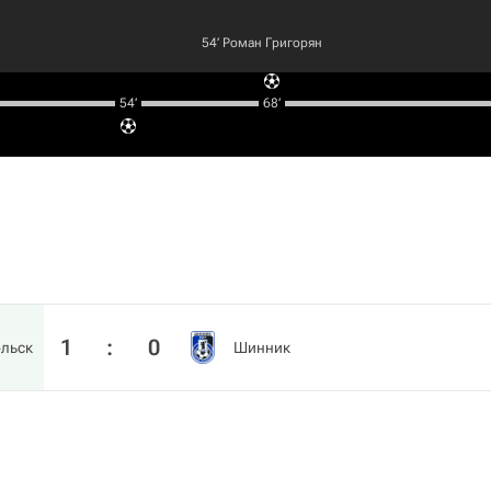
54‎’‎
Роман Григорян
54‎’‎
68‎’‎
1
:
0
ольск
Шинник