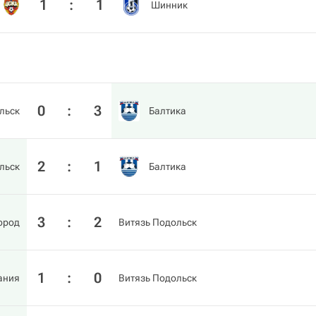
1
:
1
Шинник
0
:
3
льск
Балтика
2
:
1
льск
Балтика
3
:
2
ород
Витязь Подольск
1
:
0
ания
Витязь Подольск