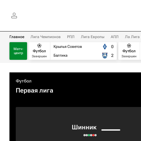
Главное
Лига Чемпионов
РПЛ
Лига Европы
АПЛ
Ла Лига
0
Крылья Советов
Матч-
Футбол
Футбол
центр
2
Балтика
Завершен
Завершен
Футбол
Первая лига
Шинник