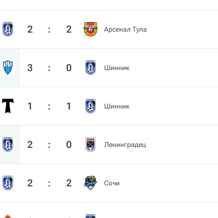
2
:
2
Арсенал Тула
3
:
0
Шинник
1
:
1
Шинник
2
:
0
Ленинградец
2
:
2
Сочи