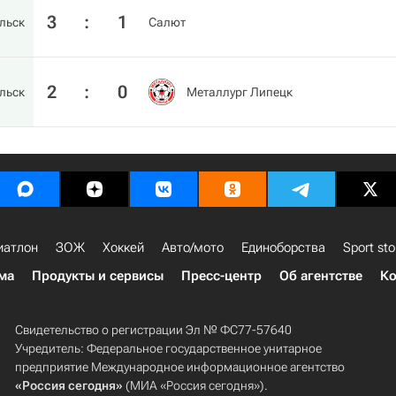
3
:
1
льск
Салют
2
:
0
льск
Металлург Липецк
иатлон
ЗОЖ
Хоккей
Авто/мото
Единоборства
Sport sto
ма
Продукты и сервисы
Пресс-центр
Об агентстве
Ко
Свидетельство о регистрации Эл № ФС77-57640
Учредитель: Федеральное государственное унитарное
предприятие Международное информационное агентство
«Россия сегодня»
(МИА «Россия сегодня»).