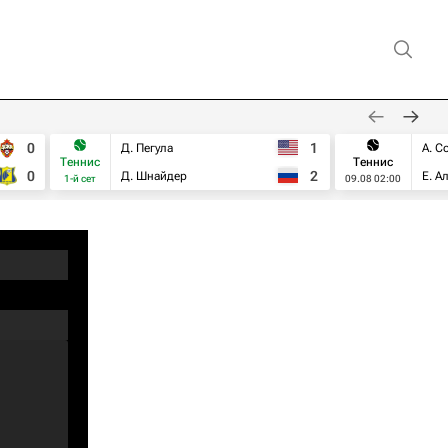
0
1
Д. Пегула
А. С
Теннис
Теннис
0
2
Д. Шнайдер
Е. А
1-й сет
09.08 02:00