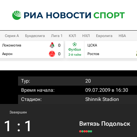
Серия А
Бундеслига
Лига 1
КХЛ
НХЛ
Евролига
НБА
0
Локомотив
ЦСКА
Футбол
0
Акрон
Ростов
2-й тайм
Тур:
20
Время начала:
09.07.2009 в 16:30
Стадион:
Shinnik Stadion
Завершен
1
:
1
Витязь Подольск