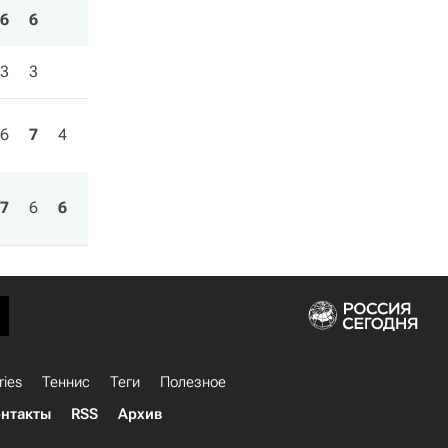
6
6
3
3
6
7
4
7
6
6
ries
Теннис
Теги
Полезное
нтакты
RSS
Архив