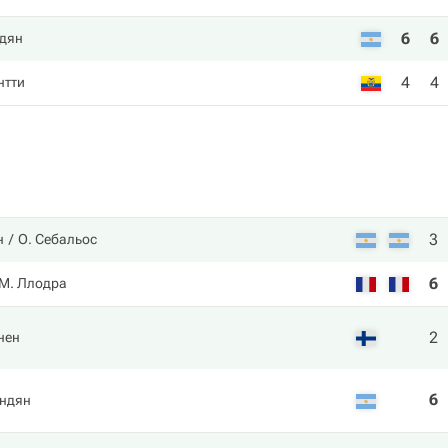
6
6
дян
4
4
нтти
3
н
О. Себальос
6
М. Ллодра
2
нен
6
ндян