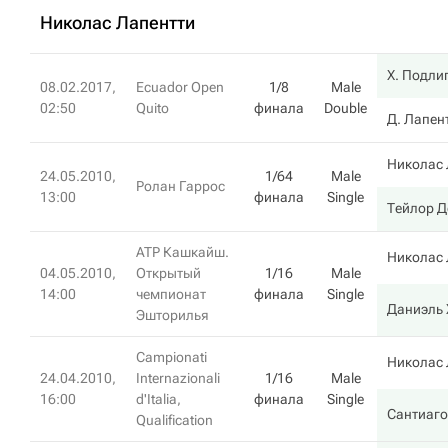
Николас Лапентти
Х. Подли
08.02.2017,
Ecuador Open
1/8
Male
02:50
Quito
финала
Double
Д. Лапен
Николас 
24.05.2010,
1/64
Male
Ролан Гаррос
13:00
финала
Single
Тейлор Д
ATP Кашкайш.
Николас 
04.05.2010,
Открытый
1/16
Male
14:00
чемпионат
финала
Single
Даниэль 
Эшторилья
Campionati
Николас 
24.04.2010,
Internazionali
1/16
Male
16:00
d'Italia,
финала
Single
Сантиаго
Qualification