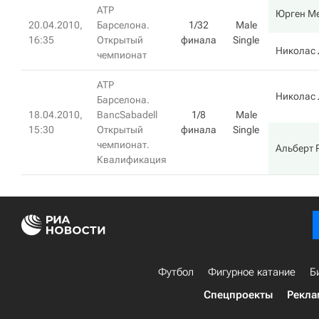
ATP
Юрген М
20.04.2010,
Барселона.
1/32
Male
16:35
Открытый
финала
Single
Николас 
чемпионат
ATP
Николас 
Барселона.
18.04.2010,
BancSabadell
1/8
Male
15:30
Открытый
финала
Single
чемпионат.
Альберт 
Квалификация
Футбол
Фигурное катание
Б
Спецпроекты
Рекла