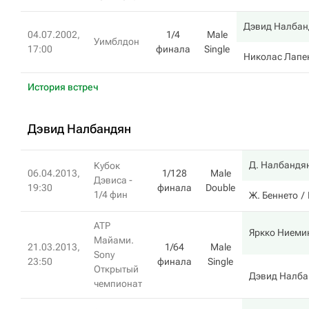
Дэвид Налбан
04.07.2002,
1/4
Male
Уимблдон
17:00
финала
Single
Николас Лапе
История встреч
Дэвид Налбандян
Д. Налбандя
Кубок
06.04.2013,
1/128
Male
Дэвиса -
19:30
финала
Double
1/4 фин
Ж. Беннето
ATP
Яркко Ниеми
Майами.
21.03.2013,
1/64
Male
Sony
23:50
финала
Single
Открытый
Дэвид Налба
чемпионат