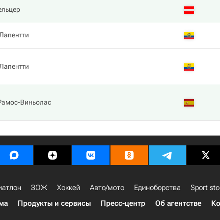
ельцер
Лапентти
Лапентти
Рамос-Виньолас
иатлон
ЗОЖ
Хоккей
Авто/мото
Единоборства
Sport sto
ма
Продукты и сервисы
Пресс-центр
Об агентстве
Ко