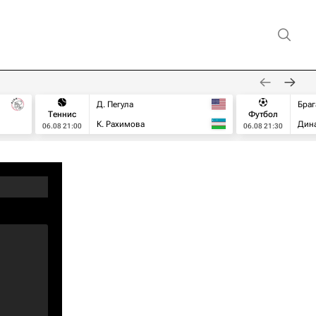
Д. Пегула
Браг
Теннис
Футбол
К. Рахимова
Дин
06.08 21:00
06.08 21:30