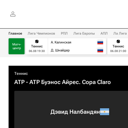
Главное
Лига Чемпионов
РПЛ
Лига Европы
АПЛ
Ла Лига
А. Калинская
Матч-
Теннис
Теннис
центр
Д. Шнайдер
06.08 19:30
06.08 21:00
Теннис
ATP
- ATP Буэнос Айрес. Copa Claro
Дэвид Налбандян