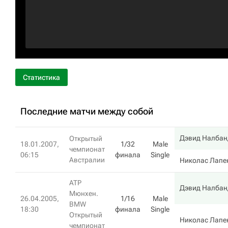
Статистика
Последние матчи между собой
Дэвид Налбан
Открытый
18.01.2007,
1/32
Male
чемпионат
06:15
финала
Single
Австралии
Николас Лапе
ATP
Дэвид Налбан
Мюнхен.
26.04.2005,
1/16
Male
BMW
18:30
финала
Single
Открытый
Николас Лапе
чемпионат