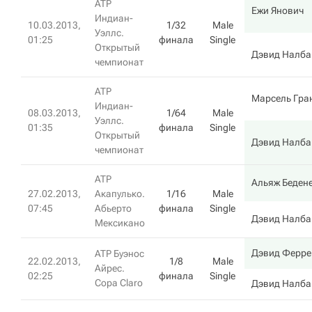
ATP
Ежи Янович
Индиан-
10.03.2013,
1/32
Male
Уэллс.
01:25
финала
Single
Открытый
Дэвид Налба
чемпионат
ATP
Марсель Гра
Индиан-
08.03.2013,
1/64
Male
Уэллс.
01:35
финала
Single
Открытый
Дэвид Налба
чемпионат
ATP
Альяж Беден
27.02.2013,
Акапулько.
1/16
Male
07:45
Абьерто
финала
Single
Дэвид Налба
Мексикано
Дэвид Ферре
ATP Буэнос
22.02.2013,
1/8
Male
Айрес.
02:25
финала
Single
Copa Claro
Дэвид Налба