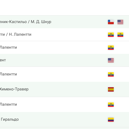
пник-Кастильо
М. Д. Шнур
тти
Н. Лапентти
Лапентти
ент
Лапентти
Химено-Травер
Лапентти
 Гиральдо