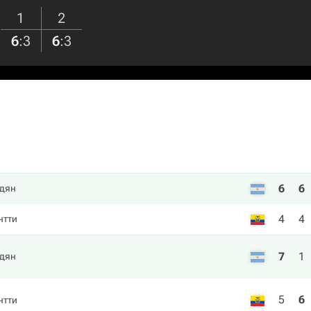
1
2
6
:
3
6
:
3
6
6
дян
4
4
нтти
7
1
дян
5
6
нтти