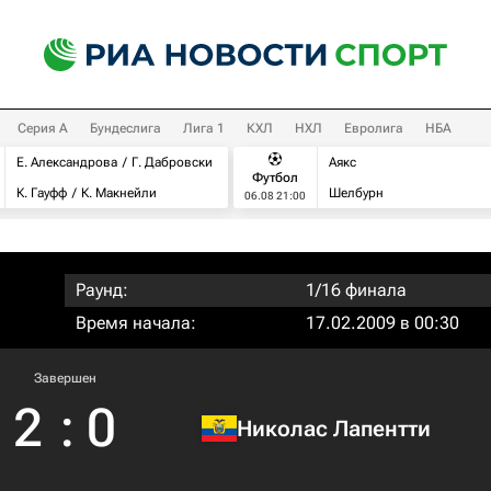
Серия А
Бундеслига
Лига 1
КХЛ
НХЛ
Евролига
НБА
Е. Александрова
Г. Дабровски
Аякс
Футбол
К. Гауфф
К. Макнейли
Шелбурн
06.08 21:00
Раунд:
1/16 финала
Время начала:
17.02.2009 в 00:30
Завершен
2
:
0
Николас Лапентти