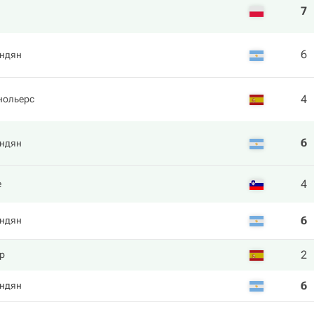
7
6
ндян
4
нольерс
6
ндян
4
е
6
ндян
2
р
6
ндян