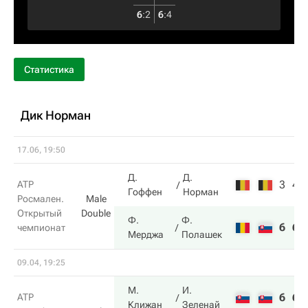
6
:
2
6
:
4
Статистика
Дик Норман
17.06, 19:50
Д.
Д.
3
4
ATP
Гоффен
Норман
Росмален.
Male
Открытый
Double
Ф.
Ф.
6
6
чемпионат
Мерджа
Полашек
09.04, 19:25
М.
И.
6
6
ATP
Клижан
Зеленай