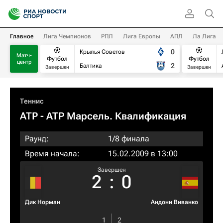
Главное
Лига Чемпионов
РПЛ
Лига Европы
АПЛ
Ла Лига
0
Крылья Советов
Матч-
Футбол
Футбол
центр
2
Балтика
Завершен
Завершен
Теннис
ATP
- ATP Марсель. Квалификация
Раунд:
1/8 финала
Время начала:
15.02.2009 в 13:00
Завершен
2
:
0
Дик Норман
Андони Виванко
1
2