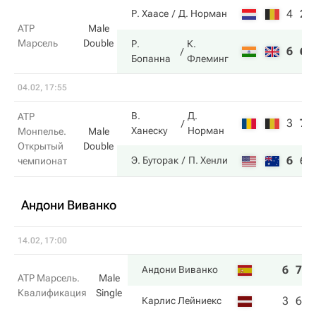
4
2
Р. Хаасе
Д. Норман
ATP
Male
Марсель
Double
Р.
К.
6
6
Бопанна
Флеминг
04.02, 17:55
В.
Д.
ATP
3
7
Ханеску
Норман
Монпелье.
Male
Открытый
Double
6
6
Э. Буторак
П. Хенли
чемпионат
Андони Виванко
14.02, 17:00
6
7
Андони Виванко
ATP Марсель.
Male
Квалификация
Single
3
6
Карлис Лейниекс