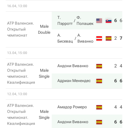
16.04, 13:00
Т.
Ф.
6
6
1
ATP Валенсия.
Пэрротт
Полашек
Male
Открытый
Double
чемпионат
А.
А.
2
7
6
Бисевац
Виванко
13.04, 15:00
ATP Валенсия.
2
4
Андони Виванко
Открытый
Male
чемпионат.
Single
6
6
Адриан Менендес
Квалификация
12.04, 13:00
ATP Валенсия.
4
4
Амадор Ромеро
Открытый
Male
чемпионат.
Single
6
6
Андони Виванко
Квалификация