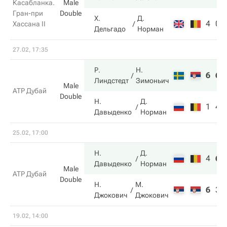
Касабланка.
Male
Гран-при
Double
Х.
Д.
4
0
Хассана II
Дельгадо
Норман
27.02, 17:35
Р.
Н.
6
6
Линдстедт
Зимоньич
Male
ATP Дубай
Double
Н.
Д.
1
4
Давыденко
Норман
25.02, 17:00
Н.
Д.
4
6
Давыденко
Норман
Male
ATP Дубай
Double
Н.
М.
6
3
Джокович
Джокович
19.02, 14:00