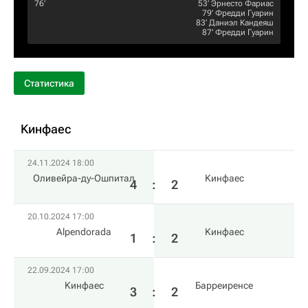
76‎’‎
53‎’‎
Эрнесто Фариас
79‎’‎
Фредди Гуарин
83‎’‎
Даниэл Кандеяш
87‎’‎
Фредди Гуарин
Статистика
Kинфаес
24.11.2024 18:00
Оливейра-ду-Ошпитал
Kинфаес
4
:
2
20.10.2024 17:00
Alpendorada
Kинфаес
1
:
2
22.09.2024 17:00
Kинфаес
Барреиренсе
3
:
2