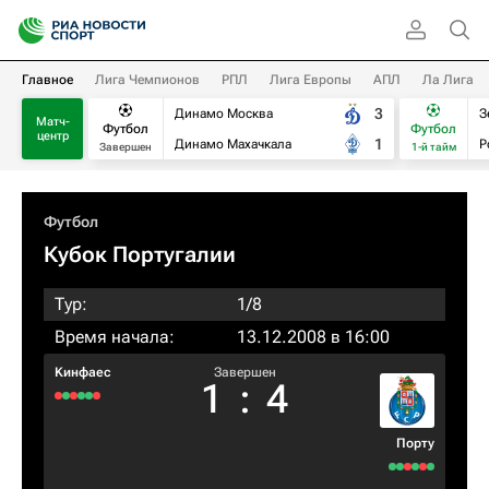
Главное
Лига Чемпионов
РПЛ
Лига Европы
АПЛ
Ла Лига
3
Динамо Москва
З
Матч-
Футбол
Футбол
центр
1
Динамо Махачкала
Р
Завершен
1-й тайм
Футбол
Кубок Португалии
Тур:
1/8
Время начала:
13.12.2008 в 16:00
Kинфаес
Завершен
1
:
4
Порту